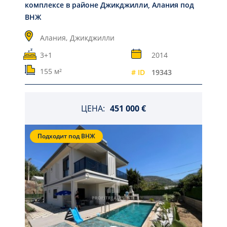
комплексе в районе Джикджилли, Алания под
ВНЖ
Алания,
Джикджилли
3+1
2014
155 м²
# ID
19343
ЦЕНА:
451 000 €
Подходит под ВНЖ