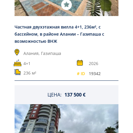
Частная двухэтажная вилла 4+1, 236м², с
бассейном, в районе Алании – Газипаша с
возможностью ВНЖ
Алания,
Газипаша
4+1
2026
236 м²
# ID
19342
ЦЕНА:
137 500 €