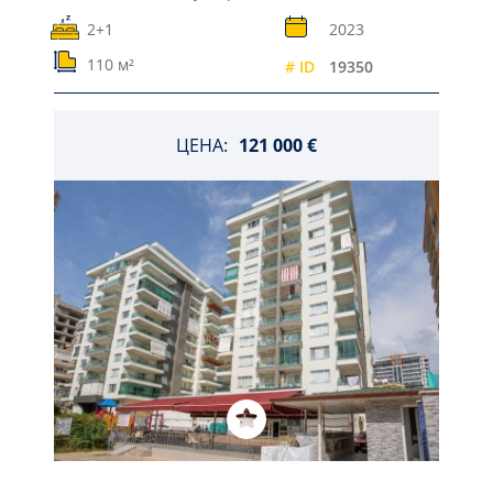
2+1
2023
110 м²
# ID
19350
ЦЕНА:
121 000 €