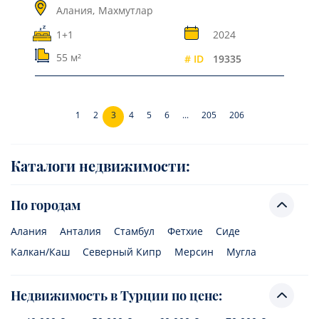
Алания,
Махмутлар
1+1
2024
55 м²
# ID
19335
1
2
3
4
5
6
...
205
206
Каталоги недвижимости:
По городам
Алания
Анталия
Стамбул
Фетхие
Сиде
Калкан/Каш
Северный Кипр
Мерсин
Мугла
Недвижимость в Турции по цене: