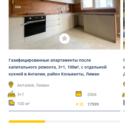
Газифицированные апартаменты после
Пр
капитального ремонта, 3+1, 100м², с отдельной
в 
кухней в Анталии, район Коньяалты, Лиман
Дж
Анталия, Лиман
3+1
2004
100 м²
# ID
17999