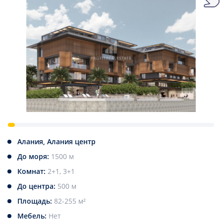
Алания, Алания центр
До моря:
1500 м
Комнат:
2+1, 3+1
До центра:
500 м
Площадь:
82-255 м²
Мебель:
Нет