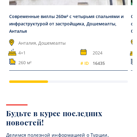
Современные виллы 260м² с четырьмя спальнями и
Ст
инфраструктурой от застройщика, Дошемеалты,
сп
Анталья
Об
Анталия, Дошемеалты
4+1
2024
260 м²
# ID
16435
Будьте в курсе последних
новостей!
Делимся полезной информацией о Турции,