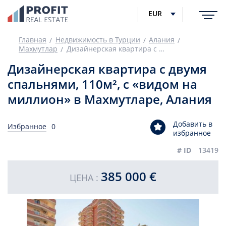
EUR
Главная
Недвижимость в Турции
Алания
Махмутлар
Дизайнерская квартира с двумя спальнями, 110м², с «видом на миллион» в Махмутларе, Алания
Дизайнерская квартира с двумя
спальнями, 110м², с «видом на
миллион» в Махмутларе, Алания
Добавить в
Избранное
0
избранное
# ID
13419
385 000 €
ЦЕНА :