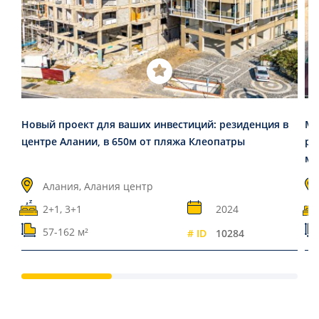
Новый проект для ваших инвестиций: резиденция в
Ме
центре Алании, в 650м от пляжа Клеопатры
ре
ми
Алания, Алания центр
2+1, 3+1
2024
57-162 м²
# ID
10284