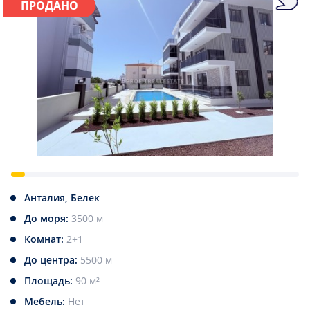
ПРОДАНО
Анталия, Белек
До моря:
3500 м
Комнат:
2+1
До центра:
5500 м
Площадь:
90 м²
Мебель:
Нет