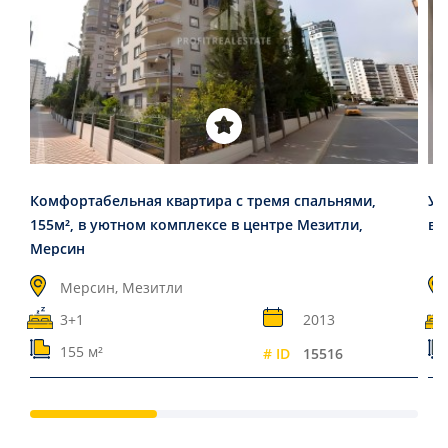
Комфортабельная квартира с тремя спальнями,
Ую
155м², в уютном комплексе в центре Мезитли,
в 
Мерсин
Мерсин, Мезитли
3+1
2013
155 м²
# ID
15516