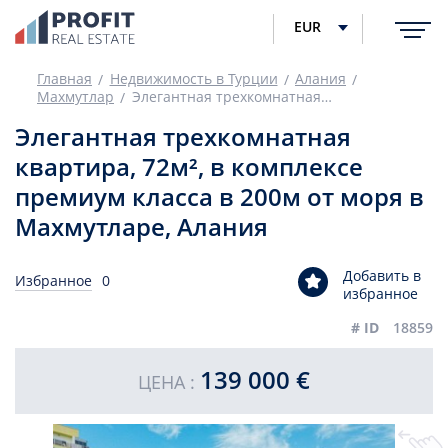
EUR
Главная
Недвижимость в Турции
Алания
Махмутлар
Элегантная трехкомнатная квартира, 72м², в комплексе премиум класса в 200м от моря в Махмутларе, Алания
Элегантная трехкомнатная
квартира, 72м², в комплексе
премиум класса в 200м от моря в
Махмутларе, Алания
Добавить в
Избранное
0
избранное
# ID
18859
139 000 €
ЦЕНА :