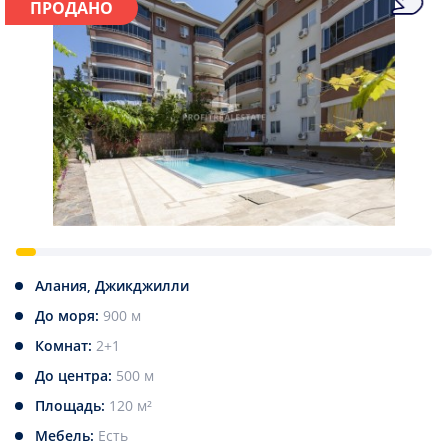
ПРОДАНО
Алания, Джикджилли
До моря:
900 м
Комнат:
2+1
До центра:
500 м
Площадь:
120 м²
Мебель:
Есть