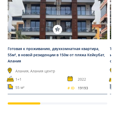
Готовая к проживанию, двухкомнатная квартира,
Тр
55м², в новой резиденции в 150м от пляжа Кейкубат,
ин
Алания
ст
Алания, Алания центр
1+1
2022
55 м²
# ID
19193