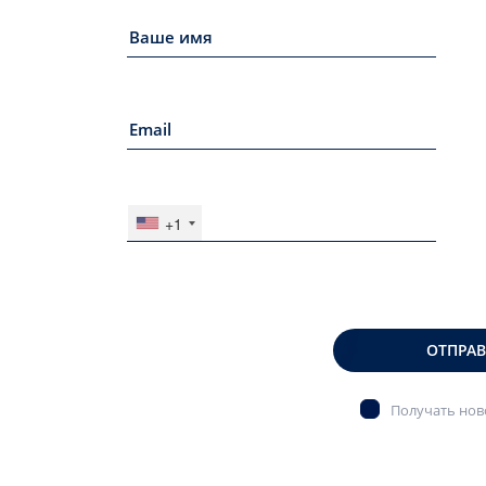
+1
ОТПРА
Получать ново