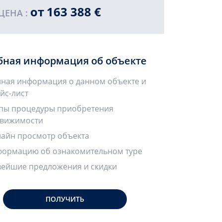
от
163 388 €
ЦЕНА :
бная информация об объекте
ная информация о данном объекте и
йс-лист
пы процедуры приобретения
вижимости
айн просмотр объекта
ормацию об ознакомительном туре
ейшие предложения и скидки
ПОЛУЧИТЬ