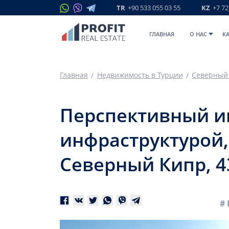
TR
+90 533 055 03 55
KZ
+7 72
ГЛАВНАЯ
O НАС
К
Главная
Недвижимость в Турции
Северный
Перспективный и
инфраструктурой, 
Северный Кипр, 4
# 