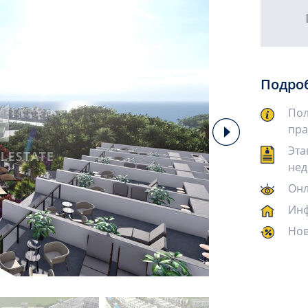
Подро
Пол
пра
Эта
нед
Онл
Инф
Нов