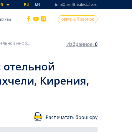
RU
EN
UR
info@profitrealestate.ru
ОБРАТНЫЙ ЗВОНОК
НТАКТЫ
Перспективный инвестиционный проект с отельной инфраструктурой, в 500 метрах от моря, Бахчели, Кирения, Северный Кипр, 43-278 м2
Избранное:
0
 отельной
ахчели, Кирения,
Распечатать брошюру