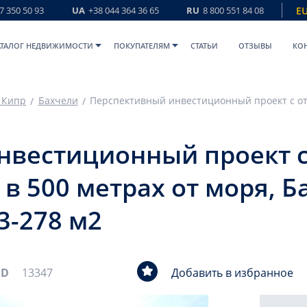
7 350 50 93
UA
+38 044 364 36 65
RU
8 800 551 84 08
E
АТАЛОГ НЕДВИЖИМОСТИ
ПОКУПАТЕЛЯМ
СТАТЬИ
ОТЗЫВЫ
КО
 Кипр
Бахчели
нвестиционный проект с
в 500 метрах от моря, Б
3-278 м2
ID
13347
Добавить в избранное