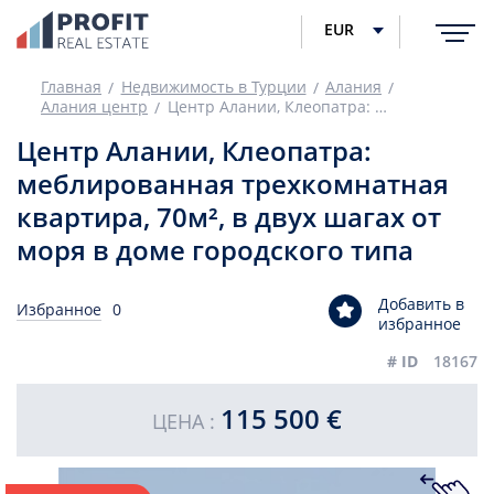
EUR
Главная
Недвижимость в Турции
Алания
Алания центр
Центр Алании, Клеопатра: меблированная трехкомнатная квартира, 70м², в двух шагах от моря в доме городского типа
Центр Алании, Клеопатра:
меблированная трехкомнатная
квартира, 70м², в двух шагах от
моря в доме городского типа
Добавить в
Избранное
0
избранное
# ID
18167
115 500 €
ЦЕНА :