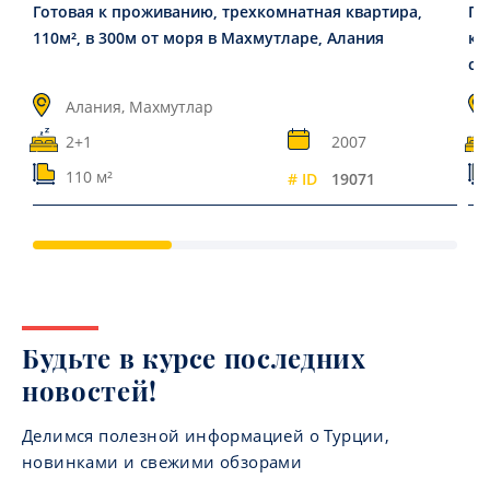
Готовая к проживанию, трехкомнатная квартира,
Пр
110м², в 300м от моря в Махмутларе, Алания
ко
ст
Алания, Махмутлар
2+1
2007
110 м²
# ID
19071
Будьте в курсе последних
новостей!
Делимся полезной информацией о Турции,
новинками и свежими обзорами