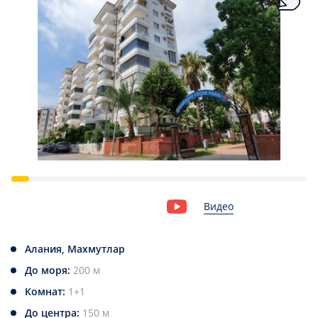
Видео
Алания, Махмутлар
До моря:
200 м
Комнат:
1+1
До центра:
150 м