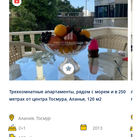
Трехкомнатные апартаменты, рядом с морем и в 250
Ар
метрах от центра Тосмура, Аланья, 120 м2
пр
Алания, Тосмур
2+1
2013