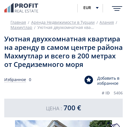
EUR
Главная
Аренда Недвижимости в Турции
Алания
Махмутлар
Уютная двухкомнатная квартира на аренду в самом центре района Махмутлар и всего в 200 метрах от Средиземного моря
Уютная двухкомнатная квартира
на аренду в самом центре района
Махмутлар и всего в 200 метрах
от Средиземного моря
Добавить в
Избранное
0
избранное
# ID
5406
700 €
ЦЕНА :