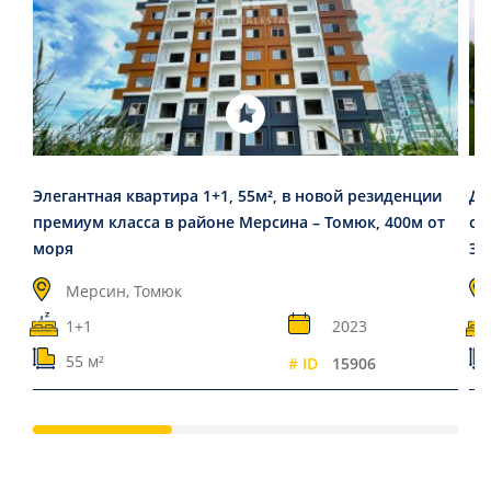
Элегантная квартира 1+1, 55м², в новой резиденции
Дв
премиум класса в районе Мерсина – Томюк, 400м от
ст
моря
Эр
Мерсин, Томюк
1+1
2023
55 м²
# ID
15906