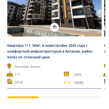
Квартира 1+1, 50м², в новостройке 2026 года с
Но
комфортной инфраструктурой в Анталии, район
20
Кепез по отличной цене
Анталия, Кепез
1+1
2026
50 м²
# ID
19255