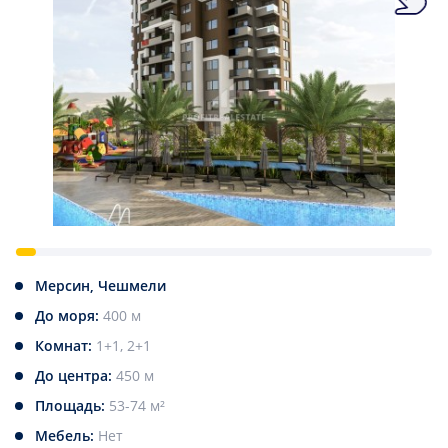
Мерсин, Чешмели
До моря:
400 м
Комнат:
1+1, 2+1
До центра:
450 м
Площадь:
53-74 м²
Мебель:
Нет