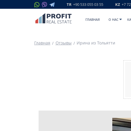
TR
+90 533 055 03 55
KZ
+7 72
ГЛАВНАЯ
O НАС
К
Главная
Отзывы
Ирина из Тольятти