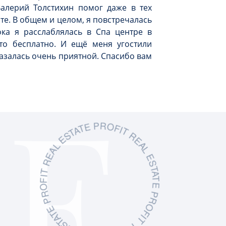
алерий Толстихин помог даже в тех
оте. В общем и целом, я повстречалась
ка я расслаблялась в Спа центре в
то бесплатно. И ещё меня угостили
азалась очень приятной. Спасибо вам
L ESTA
IT
PR
O
F
I
T
R
E
A
L
E
S
T
A
T
E
P
R
O
F
I
T
R
E
A
T
E
P
R
O
F
I
T
R
E
A
L
E
S
T
A
T
E
P
R
O
F