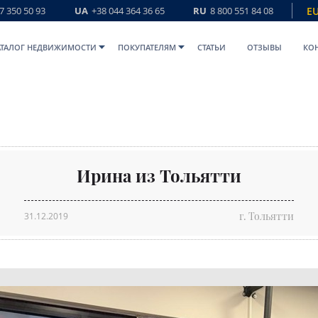
7 350 50 93
UA
+38 044 364 36 65
RU
8 800 551 84 08
E
АТАЛОГ НЕДВИЖИМОСТИ
ПОКУПАТЕЛЯМ
СТАТЬИ
ОТЗЫВЫ
КО
Ирина из Тольятти
г. Тольятти
31.12.2019