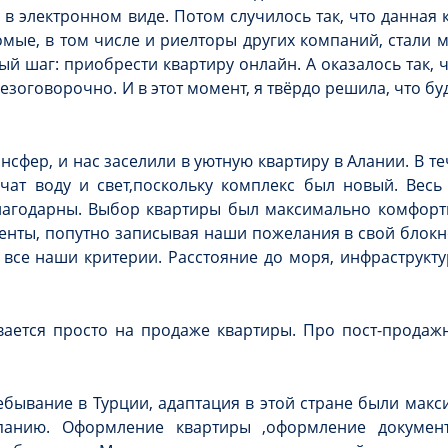
в электронном виде. Потом случилось так, что данная 
омые, в том числе и риелторы других компаний, стали 
ый шаг: приобрести квартиру онлайн. А оказалось так, 
зоговорочно. И в этот момент, я твёрдо решила, что буд
ансфер, и нас заселили в уютную квартиру в Алании. В т
ат воду и свет,поскольку комплекс был новый. Вес
лагодарны. Выбор квартиры был максимально комфорт
нты, попутно записывая наши пожелания в свой блокн
все наши критерии. Расстояние до моря, инфраструктур
чивается просто на продаже квартиры. Про пост-прод
ебывание в Турции, адаптация в этой стране были мак
панию. Оформление квартиры ,оформление докумен