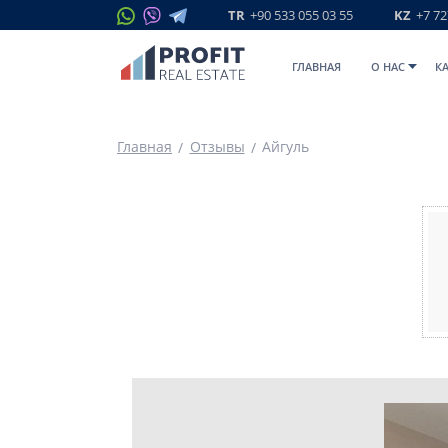
TR
+90 533 055 03 55
KZ
+7 72
ГЛАВНАЯ
O НАС
К
Главная
Отзывы
Айгуль