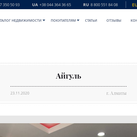
7 350 50 93
UA
+38 044 364 36 65
RU
8 800 551 84 08
E
АТАЛОГ НЕДВИЖИМОСТИ
ПОКУПАТЕЛЯМ
СТАТЬИ
ОТЗЫВЫ
КО
Айгуль
г. Алматы
23.11.2020