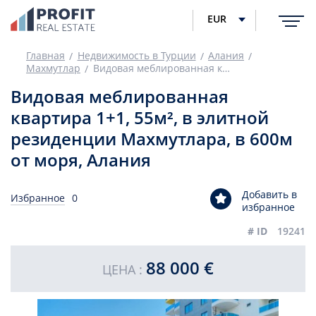
EUR
Главная
Недвижимость в Турции
Алания
Махмутлар
Видовая меблированная квартира 1+1, 55м², в элитной резиденции Махмутлара, в 600м от моря, Алания
Видовая меблированная
квартира 1+1, 55м², в элитной
резиденции Махмутлара, в 600м
от моря, Алания
Добавить в
Избранное
0
избранное
# ID
19241
88 000 €
ЦЕНА :