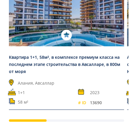
Квартира 1+1, 58м², в комплексе премиум класса на
Ап
последнем этапе строительства в Авсалларе, в 800м
с 
от моря
Ка
Алания, Авсаллар
1+1
2023
58 м²
# ID
13690