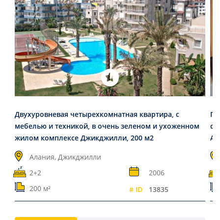
Двухуровневая четырехкомнатная квартира, с
Пр
мебелью и техникой, в очень зеленом и ухоженном
сп
жилом комплексе Джикджилли, 200 м2
Ал
Алания, Джикджилли
2+2
2006
200 м²
# ID
13835