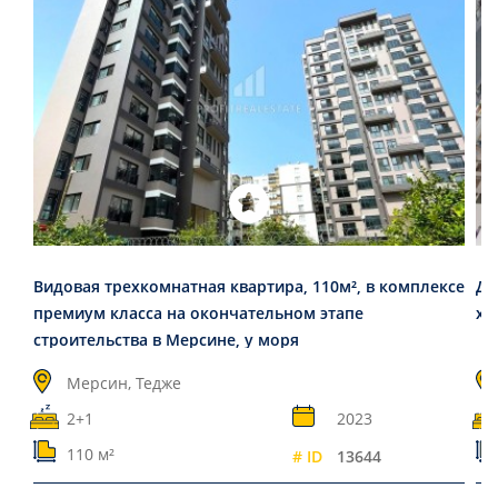
Видовая трехкомнатная квартира, 110м², в комплексе
Дв
премиум класса на окончательном этапе
хо
строительства в Мерсине, у моря
Мерсин, Тедже
2+1
2023
110 м²
# ID
13644