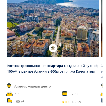
Уютная трехкомнатная квартира с отдельной кухней,
Ую
100м², в центре Алании в 600м от пляжа Клеопатры
на
Ал
Алания, Алания центр
2+1
2006
100 м²
# ID
18359