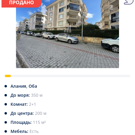
ПРОДАНО
Алания, Оба
До моря:
350 м
Комнат:
2+1
До центра:
200 м
Площадь:
115 м²
Мебель:
Есть