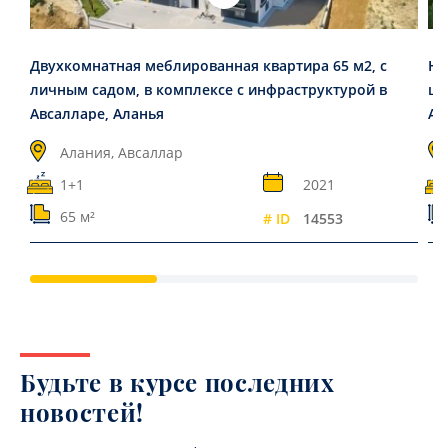
Двухкомнатная меблированная квартира 65 м2, с
Но
личным садом, в комплексе с инфраструктурой в
це
Авсалларе, Аланья
Ал
Алания, Авсаллар
1+1
2021
65 м²
# ID
14553
Будьте в курсе последних
новостей!