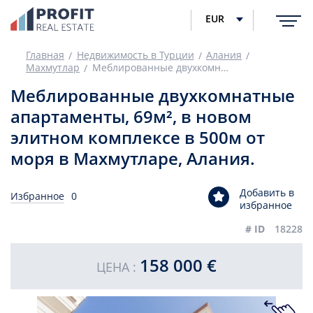
EUR
Главная
Недвижимость в Турции
Алания
Махмутлар
Меблированные двухкомнатные апартаменты, 69м², в новом элитном комплексе в 500м от моря в Махмутларе, Алания.
Меблированные двухкомнатные
апартаменты, 69м², в новом
элитном комплексе в 500м от
моря в Махмутларе, Алания.
Добавить в
Избранное
0
избранное
# ID
18228
158 000 €
ЦЕНА :