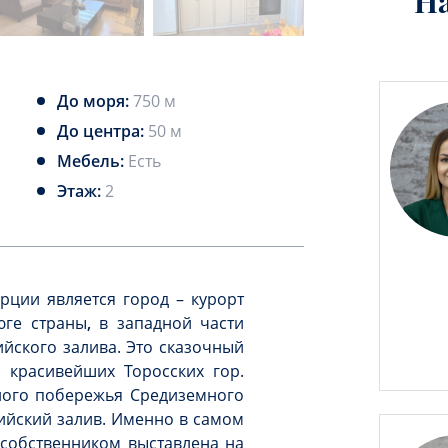
Н
До моря:
750 м
До центра:
50 м
Мебель:
Есть
Этаж:
2
рции является город – курорт
ге страны
,
в западной части
йского залива. Это сказочный
 красивейших Торосских гор.
ного побережья Средиземного
лийский залив. Именно в самом
 собственником выставлена на