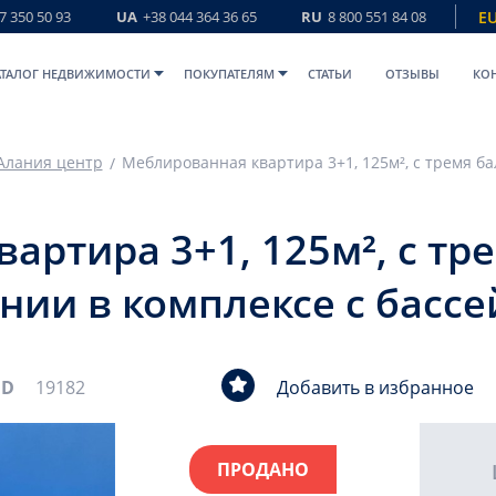
7 350 50 93
UA
+38 044 364 36 65
RU
8 800 551 84 08
E
АТАЛОГ НЕДВИЖИМОСТИ
ПОКУПАТЕЛЯМ
СТАТЬИ
ОТЗЫВЫ
КО
Алания центр
артира 3+1, 125м², с тр
нии в комплексе с басс
ID
19182
Добавить в избранное
ПРОДАНО