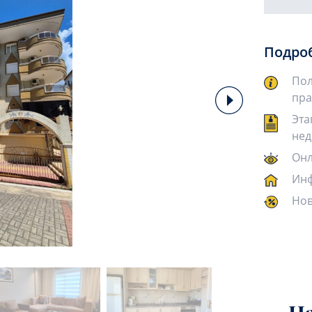
Подро
Пол
пра
Эта
нед
Онл
Инф
Нов