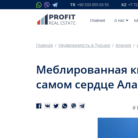
TR
+90 533 055 03 55
KZ
+7 72
ГЛАВНАЯ
O НАС
К
Главная
Недвижимость в Турции
Алания
Меблированная кв
самом сердце Ала
# 