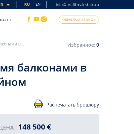
RU
EN
UR
info@profitrealestate.ru
ОБРАТНЫЙ ЗВОНОК
НТАКТЫ
Меблированная квартира 3+1, 125м², с тремя балконами в самом сердце Алании в комплексе с бассейном
Избранное:
0
емя балконами в
ейном
Распечатать брошюру
148 500 €
ПРОДА
ЦЕНА :