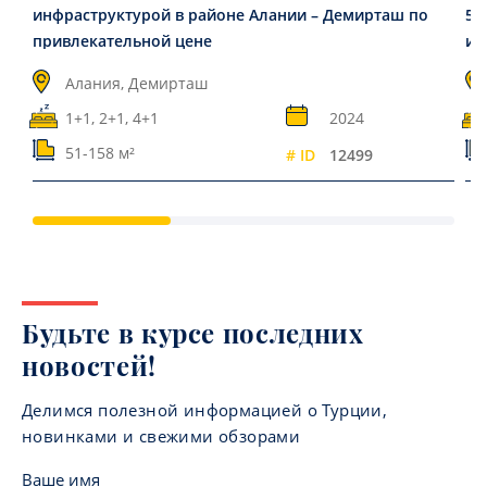
инфраструктурой в районе Алании – Демирташ по
50
привлекательной цене
ин
Алания, Демирташ
1+1, 2+1, 4+1
2024
51-158 м²
# ID
12499
Будьте в курсе последних
новостей!
Делимся полезной информацией о Турции,
новинками и свежими обзорами