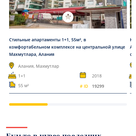
Стильные апартаменты 1+1, 55м², в
Но
комфортабельном комплексе на центральной улице
Ар
Махмутлара, Алания
ст
Алания, Махмутлар
1+1
2018
55 м²
# ID
19299
Будьте в курсе последних