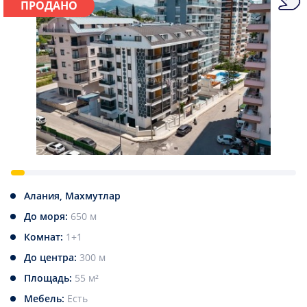
ПРОДАНО
Алания, Махмутлар
До моря:
650 м
Комнат:
1+1
До центра:
300 м
Площадь:
55 м²
Мебель:
Есть