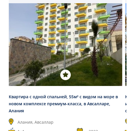
Квартира с одной спальней, 55м² с видом на море в
Кв
новом комплексе премиум-класса, в Авсалларе,
ин
Алания
ст
Алания, Авсаллар