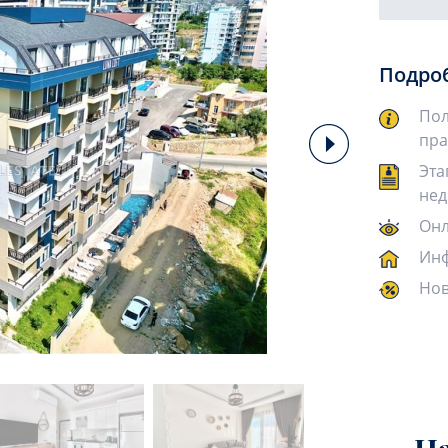
Подро
Пол
пра
Эта
нед
Онл
Инф
Нов