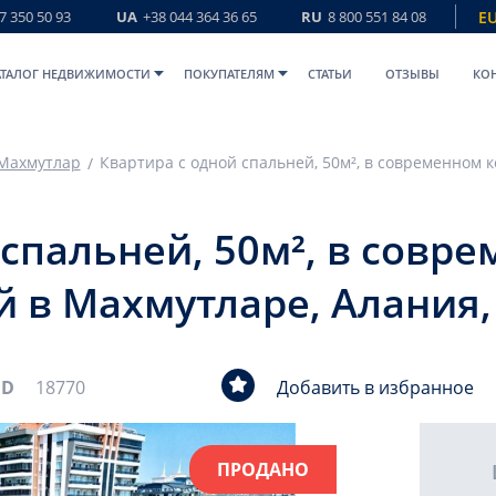
7 350 50 93
UA
+38 044 364 36 65
RU
8 800 551 84 08
E
АТАЛОГ НЕДВИЖИМОСТИ
ПОКУПАТЕЛЯМ
СТАТЬИ
ОТЗЫВЫ
КО
Махмутлар
 спальней, 50м², в совр
й в Махмутларе, Алания,
ID
18770
Добавить в избранное
ПРОДАНО