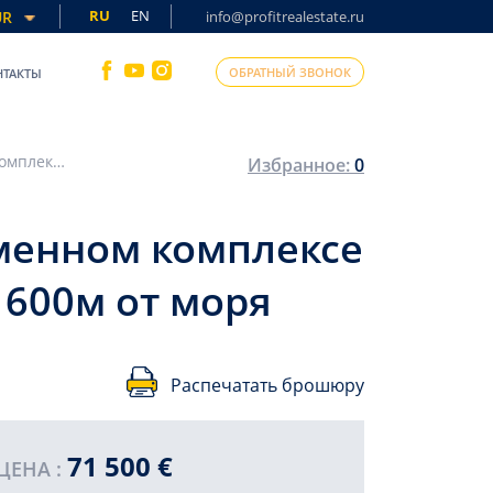
RU
EN
UR
info@profitrealestate.ru
ОБРАТНЫЙ ЗВОНОК
НТАКТЫ
Квартира с одной спальней, 50м², в современном комплексе с инфраструктурой в Махмутларе, Алания, 600м от моря
Избранное:
0
еменном комплексе
 600м от моря
Распечатать брошюру
71 500 €
ПРОДА
ЦЕНА :