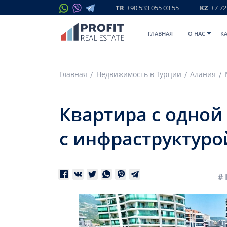
TR
+90 533 055 03 55
KZ
+7 72
ГЛАВНАЯ
O НАС
К
Главная
Недвижимость в Турции
Алания
Квартира с одной
с инфраструктуро
# 