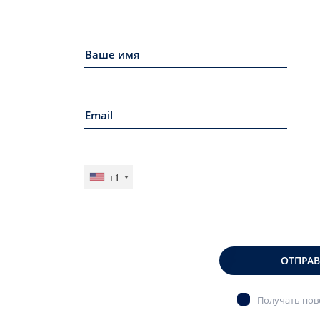
+1
ОТПРА
Получать ново