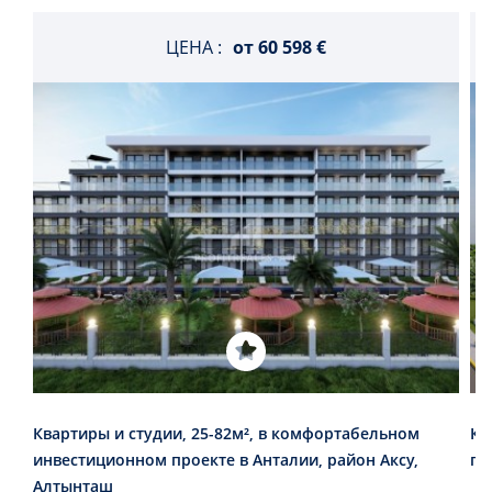
ЦЕНА :
от
60 598 €
Квартиры и студии, 25-82м², в комфортабельном
Кв
инвестиционном проекте в Анталии, район Аксу,
пр
Алтынташ