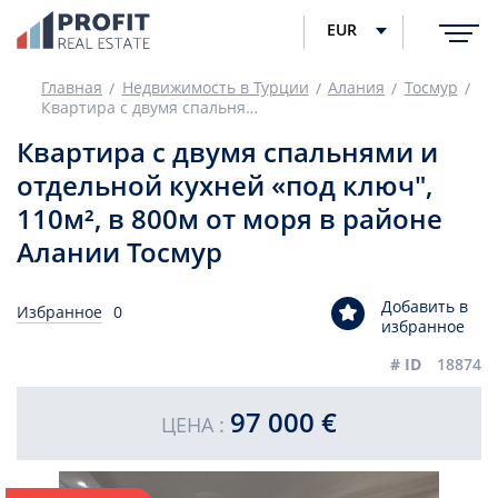
EUR
Главная
Недвижимость в Турции
Алания
Тосмур
Квартира с двумя спальнями и отдельной кухней «под ключ", 110м², в 800м от моря в районе Алании Тосмур
Квартира с двумя спальнями и
отдельной кухней «под ключ",
110м², в 800м от моря в районе
Алании Тосмур
Добавить в
Избранное
0
избранное
# ID
18874
97 000 €
ЦЕНА :