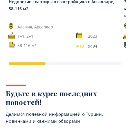
Недорогие квартиры от застройщика в Авсалларе,
Эл
58-116 м2
ме
ин
Алания, Авсаллар
1+1, 2+1
2023
58-116 м²
# ID
9494
Будьте в курсе последних
новостей!
Делимся полезной информацией о Турции,
новинками и свежими обзорами