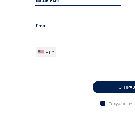
+1
ОТПРА
Получать ново