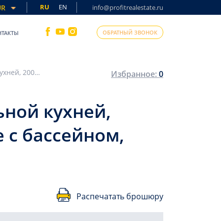
RU
EN
UR
info@profitrealestate.ru
ОБРАТНЫЙ ЗВОНОК
НТАКТЫ
Квартира для большой семьи: 4+1 с отдельной кухней, 200м², в самом сердце Алании в комплексе с бассейном, возможно для гражданства
Избранное:
0
ьной кухней,
 с бассейном,
Распечатать брошюру