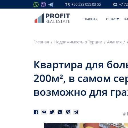
TR
+90 533 055 03 55
KZ
+7 72
ГЛАВНАЯ
O НАС
К
Главная
Недвижимость в Турции
Алания
Квартира для бол
200м², в самом се
возможно для гр
# 