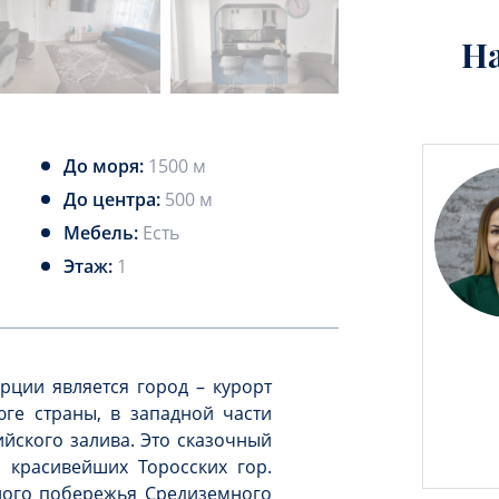
Н
До моря:
1500 м
До центра:
500 м
Мебель:
Есть
Этаж:
1
рции является город – курорт
ге страны,
в западной части
йского залива. Это сказочный
 красивейших Торосских гор.
ного побережья Средиземного