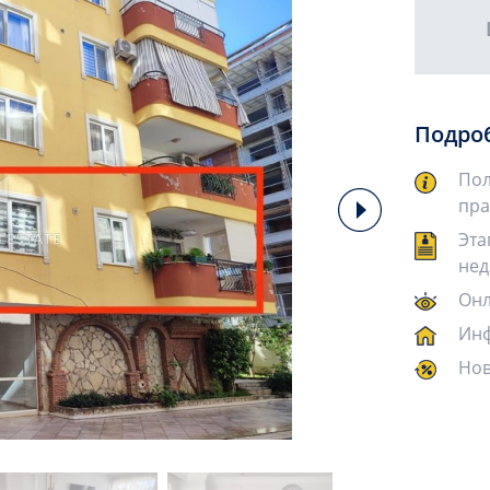
Подро
Пол
пра
Эта
нед
Онл
Инф
Нов