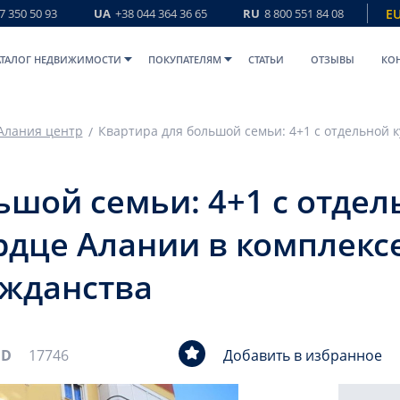
7 350 50 93
UA
+38 044 364 36 65
RU
8 800 551 84 08
E
АТАЛОГ НЕДВИЖИМОСТИ
ПОКУПАТЕЛЯМ
СТАТЬИ
ОТЗЫВЫ
КО
Алания центр
ьшой семьи: 4+1 с отдел
рдце Алании в комплексе
ажданства
ID
17746
Добавить в избранное