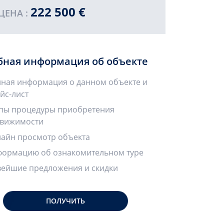
222 500 €
ЦЕНА :
бная информация об объекте
ная информация о данном объекте и
йс-лист
пы процедуры приобретения
вижимости
айн просмотр объекта
ормацию об ознакомительном туре
ейшие предложения и скидки
ПОЛУЧИТЬ