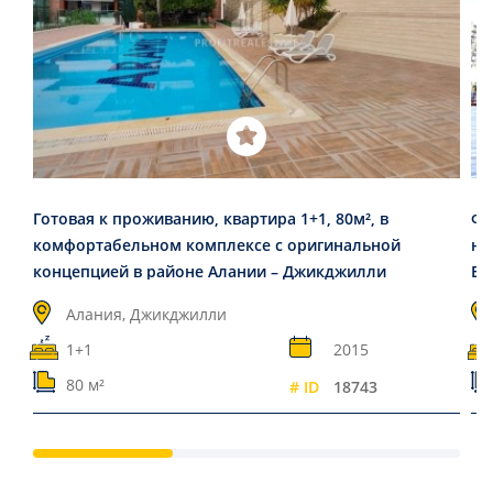
Готовая к проживанию, квартира 1+1, 80м², в
Фе
комфортабельном комплексе с оригинальной
но
концепцией в районе Алании – Джикджилли
Ен
Алания, Джикджилли
1+1
2015
80 м²
# ID
18743