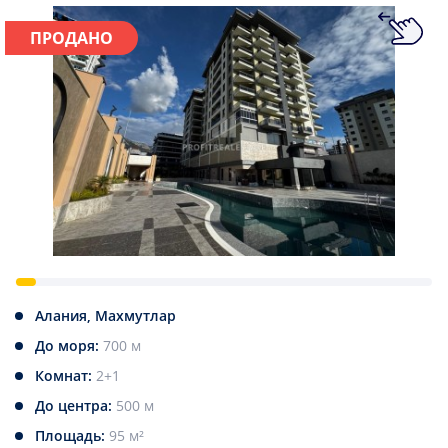
ПРОДАНО
Алания, Махмутлар
До моря:
700 м
Комнат:
2+1
До центра:
500 м
Площадь:
95 м²