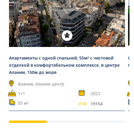
Апартаменты с одной спальней, 55м² с чистовой
Ст
отделкой в комфортабельном комплексе, в центре
пр
Алании, 150м до моря
Алания, Алания центр
1+1
2023
55 м²
# ID
19154