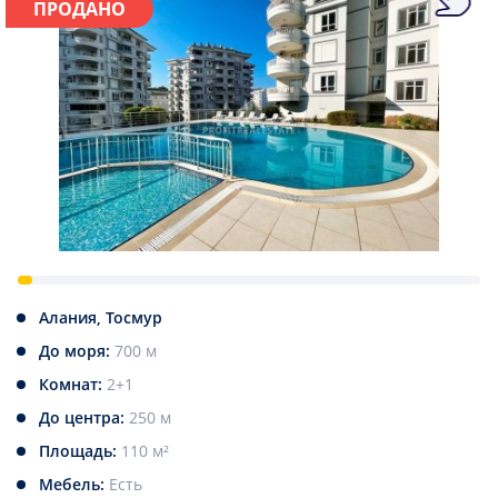
ПРОДАНО
Алания, Тосмур
До моря:
700 м
Комнат:
2+1
До центра:
250 м
Площадь:
110 м²
Мебель:
Есть