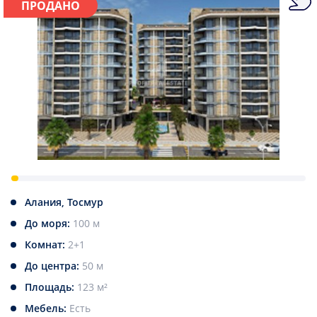
ПРОДАНО
Алания, Тосмур
До моря:
100 м
Комнат:
2+1
До центра:
50 м
Площадь:
123 м²
Мебель:
Есть