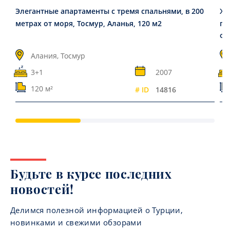
Элегантные апартаменты с тремя спальнями, в 200
Жи
метрах от моря, Тосмур, Аланья, 120 м2
по
Фа
Алания, Тосмур
3+1
2007
120 м²
# ID
14816
Будьте в курсе последних
новостей!
Делимся полезной информацией о Турции,
новинками и свежими обзорами