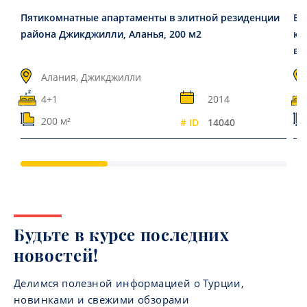
Пятикомнатные апартаменты в элитной резиденции
Ви
района Джикджилли, Аланья, 200 м2
ко
в 
Алания, Джикджилли
4+1
2014
200 м²
# ID
14040
Будьте в курсе последних
новостей!
Делимся полезной информацией о Турции,
новинками и свежими обзорами