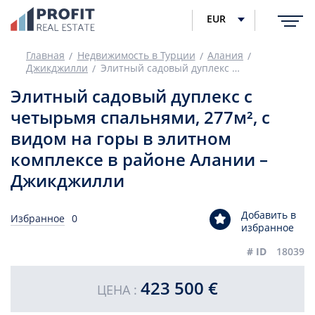
EUR
Главная
Недвижимость в Турции
Алания
Джикджилли
Элитный садовый дуплекс с четырьмя спальнями, 277м², с видом на горы в элитном комплексе в районе Алании – Джикджилли
Элитный садовый дуплекс с
четырьмя спальнями, 277м², с
видом на горы в элитном
комплексе в районе Алании –
Джикджилли
Добавить в
Избранное
0
избранное
# ID
18039
423 500 €
ЦЕНА :