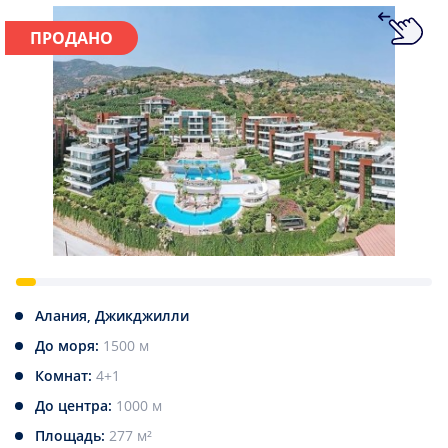
ПРОДАНО
Алания, Джикджилли
До моря:
1500 м
Комнат:
4+1
До центра:
1000 м
Площадь:
277 м²