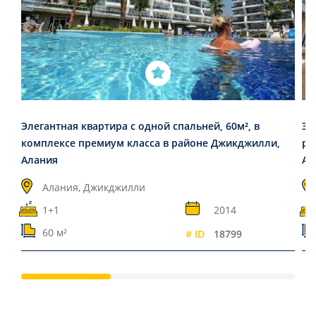
Элегантная квартира с одной спальней, 60м², в
Эл
комплексе премиум класса в районе Джикджилли,
ре
Алания
Ал
Алания, Джикджилли
1+1
2014
60 м²
# ID
18799