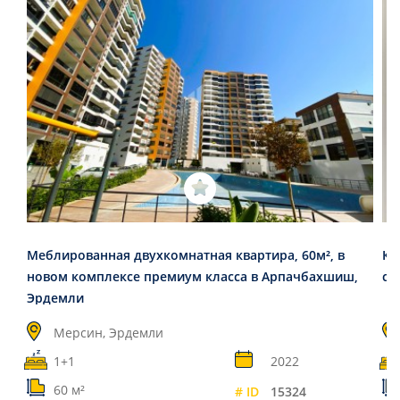
Меблированная двухкомнатная квартира, 60м², в
Кв
новом комплексе премиум класса в Арпачбахшиш,
с 
Эрдемли
Мерсин, Эрдемли
1+1
2022
60 м²
# ID
15324