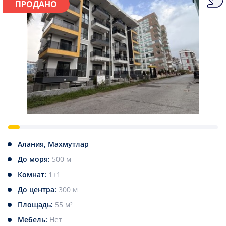
ПРОДАНО
Алания, Махмутлар
До моря:
500 м
Комнат:
1+1
До центра:
300 м
Площадь:
55 м²
Мебель:
Нет