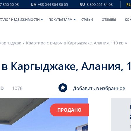
7 350 50 93
UA
+38 044 364 36 65
RU
8 800 551 84 08
E
АТАЛОГ НЕДВИЖИМОСТИ
ПОКУПАТЕЛЯМ
СТАТЬИ
ОТЗЫВЫ
КО
Каргыджак
Квартира с видом в Каргыджаке, Алания, 110 кв.м.
в Каргыджаке, Алания, 1
ID
1076
Добавить в избранное
ПРОДАНО