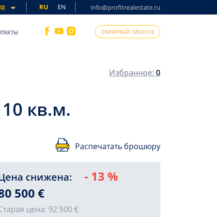
RU
EN
UR
info@profitrealestate.ru
ОБРАТНЫЙ ЗВОНОК
НТАКТЫ
Избранное:
0
10 кв.м.
Распечатать брошюру
- 13 %
Цена снижена:
ПРОДА
80 500 €
Старая цена:
92 500 €