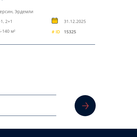
ерсин, Эрдемли
1, 2+1
31.12.2025
5-140 м²
# ID
15325