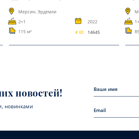
Мерсин, Эрдемли
М
2+1
2022
1+
115 м²
8
# ID
14645
них новостей!
и, новинками