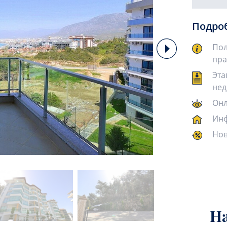
Подро
Пол
пра
Эта
нед
Онл
Инф
Нов
Н