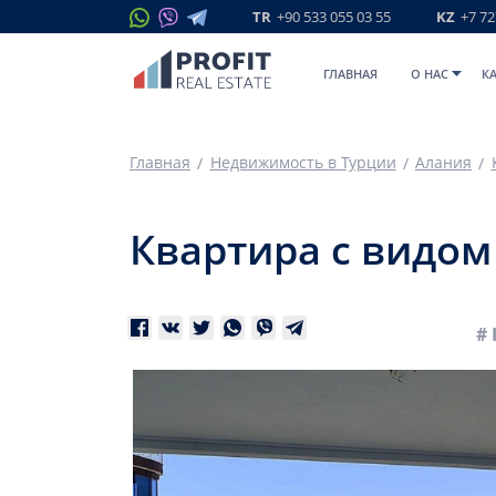
TR
+90 533 055 03 55
KZ
+7 72
ГЛАВНАЯ
O НАС
К
Главная
Недвижимость в Турции
Алания
Квартира с видом 
# 