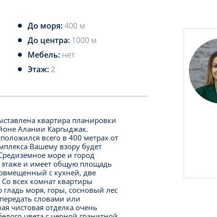
До моря:
400 м
До центра:
1000 м
Мебель:
нет
Этаж:
2
ыставлена квартира планировки
айоне Алании Каргыджак.
положился всего в 400 метрах от
омплекса Вашему взору будет
Средиземное море и город
м этаже и имеет общую площадь
совмещенный с кухней, две
 Со всех комнат квартиры
гладь моря, горы, сосновый лес
 передать словами или
ая чистовая отделка очень
белого цвета с черной гранитной