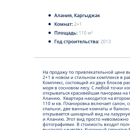
Алания, Каргыджак
Комнат:
2+1
Площадь:
110 м²
Год строительства:
2013
На продажу по привлекательной цене в
2+1 в новом и стильном комплексе в р
Комплекс, состоящий из двух блоков рас
моря в сосновом лесу. С любой точки к
открываться красивейшая панорама на 
Аланию.
Квартира находится на второ
110 м кв. Планировка включает салон, 
спальни, две ванные комнаты и балкон.
открывается шикарный вид на лазурную 
и Аланию. Этот вид просто невозможно
фотографиями. В стоимость входит полн
высокого качества. Кухонный гарнитур 