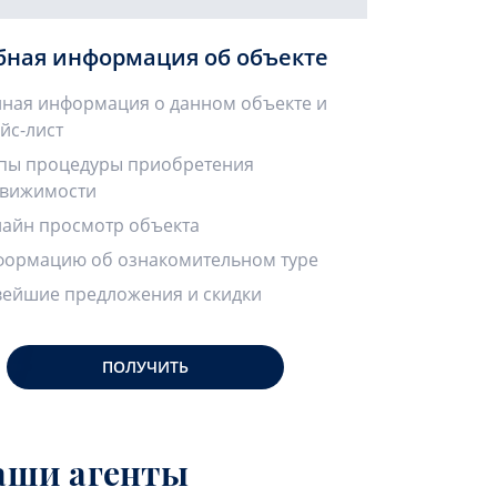
бная информация об объекте
ная информация о данном объекте и
йс-лист
пы процедуры приобретения
вижимости
айн просмотр объекта
ормацию об ознакомительном туре
ейшие предложения и скидки
ПОЛУЧИТЬ
аши агенты