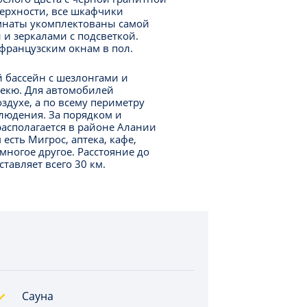
ерхности, все шкафчики
мнаты укомплектованы самой
и зеркалами с подсветкой.
 французским окнам в пол.
 бассейн с шезлонгами и
бекю. Для автомобилей
здухе, а по всему периметру
людения. За порядком и
располагается в районе Алании
есть Мигрос, аптека, кафе,
многое другое. Расстояние до
тавляет всего 30 км.
Сауна