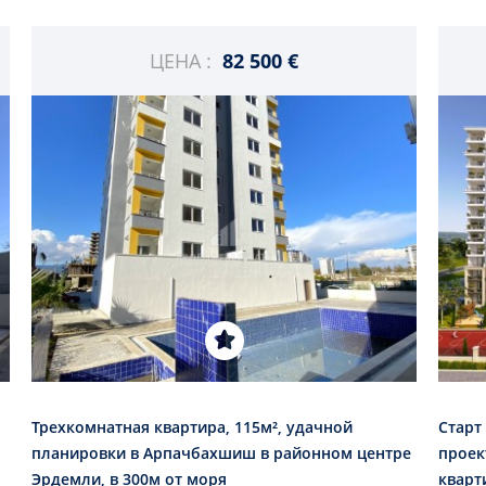
ЦЕНА :
82 500 €
Трехкомнатная квартира, 115м², удачной
Старт
планировки в Арпачбахшиш в районном центре
проек
Эрдемли, в 300м от моря
кварт