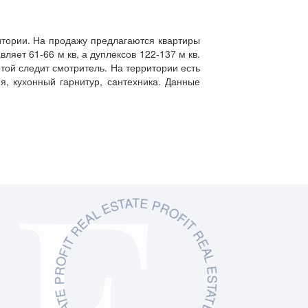
ритории. На продажу предлагаются квартиры
ляет 61-66 м кв, а дуплексов 122-137 м кв.
той следит смотритель. На территории есть
я, кухонный гарнитур, сантехника. Данные
L ESTA
IT
PR
O
F
I
T
R
E
A
L
E
S
T
A
T
E
P
R
O
F
I
T
R
E
A
T
E
P
R
O
F
I
T
R
E
A
L
E
S
T
A
T
E
P
R
O
F