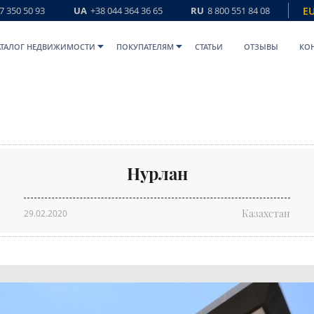
7 350 50 93
UA
+38 044 364 36 65
RU
8 800 551 84 08
E
АТАЛОГ НЕДВИЖИМОСТИ
ПОКУПАТЕЛЯМ
СТАТЬИ
ОТЗЫВЫ
КО
Нурлан
Казахстан
29.02.2020