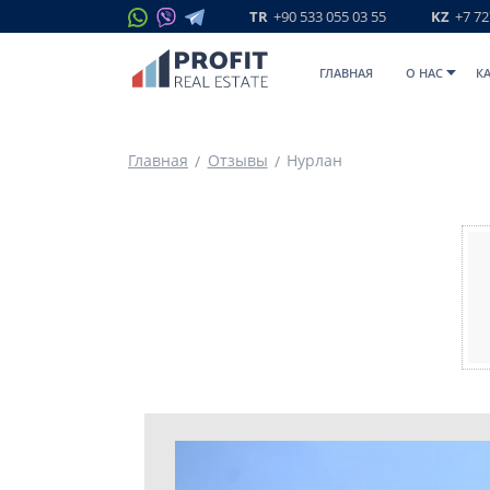
TR
+90 533 055 03 55
KZ
+7 72
ГЛАВНАЯ
O НАС
К
Главная
Отзывы
Нурлан