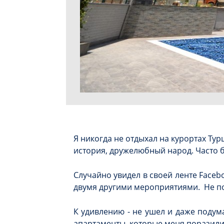
Я никогда не отдыхал на курортах Тур
история, дружелюбный народ. Часто б
Случайно увидел в своей ленте Faceb
двумя другими мероприятиями. Не пон
К удивлению - не ушел и даже подум
апартаменты, которые меня поразил