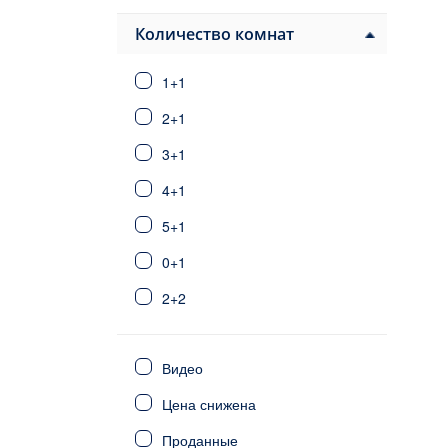
Паяллар
Авсаллар
Количество комнат
Конаклы
1+1
Алания центр
Тосмур
2+1
Оба
3+1
Джикджилли
4+1
Кестель
Махмутлар
5+1
Каргыджак
0+1
Демирташ
2+2
Газипаша
Анталия
3+2
Стамбул
Видео
6+1
Фетхие
Цена снижена
Сиде
4+2
Калкан/Каш
Проданные
5+2