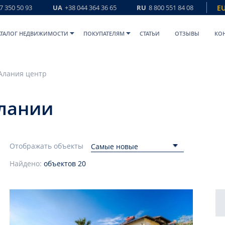
7 350 50 93
UA
+38 044 364 36 65
RU
8 800 551 84 08
E
АТАЛОГ НЕДВИЖИМОСТИ
ПОКУПАТЕЛЯМ
СТАТЬИ
ОТЗЫВЫ
КО
Алания центр
Алании
Отображать объекты
Самые новые
Найдено:
объектов
20