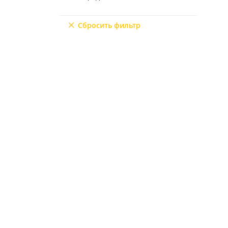
Северный Кипр
9+2
Мерсин
Сбросить фильтр
Мугла
6+3
7+1
10+1
6+2
4+3
5+3
7+2