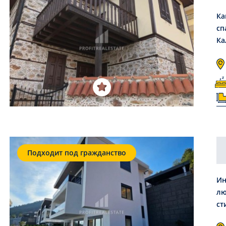
Ка
сп
Ка
Подходит под гражданство
Ин
лю
ст