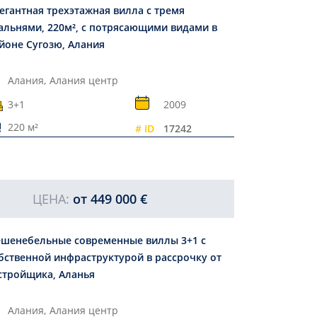
егантная трехэтажная вилла с тремя
альнями, 220м², с потрясающими видами в
йоне Сугозю, Алания
Алания,
Алания центр
3+1
2009
220 м²
# ID
17242
ЦЕНА:
от
449 000 €
шенебельные современные виллы 3+1 с
бственной инфраструктурой в рассрочку от
стройщика, Аланья
Алания,
Алания центр