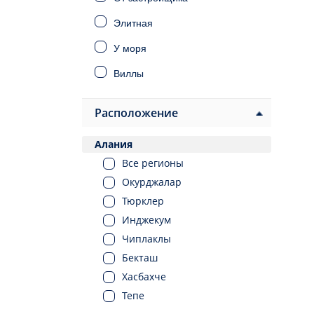
Элитная
У моря
Виллы
Дома
Расположение
Инвестиционная
Алания
Под ВНЖ
Все регионы
Под гражданство
Окурджалар
Тюрклер
Инджекум
Чиплаклы
Бекташ
Хасбахче
Тепе