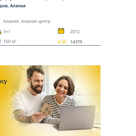
дом, Аланья
Алания,
Алания центр
3+1
2012
160 м²
# ID
14379
осу