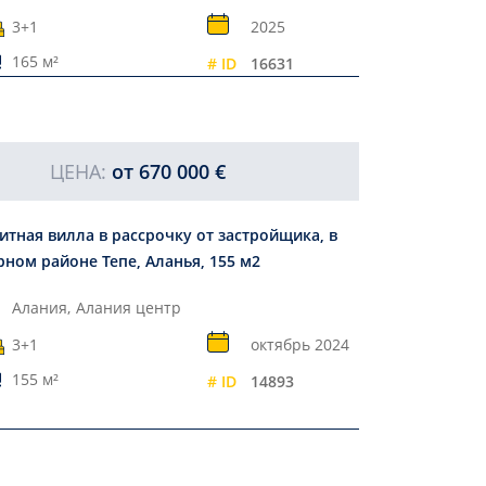
3+1
2025
165 м²
# ID
16631
ЦЕНА:
от
670 000 €
итная вилла в рассрочку от застройщика, в
рном районе Тепе, Аланья, 155 м2
Алания,
Алания центр
3+1
октябрь 2024
155 м²
# ID
14893