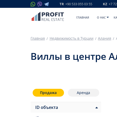
TR
+90 533 055 03 55
KZ
+7 72
ГЛАВНАЯ
O НАС
К
Главная
Недвижимость в Турции
Алания
Виллы в центре 
Продажа
Аренда
ID объекта