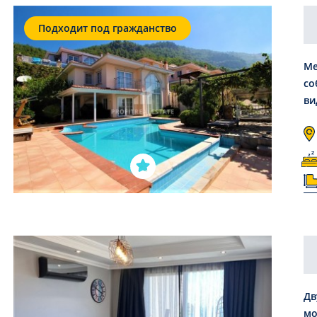
Подходит под гражданство
Ме
со
ви
Дв
мо