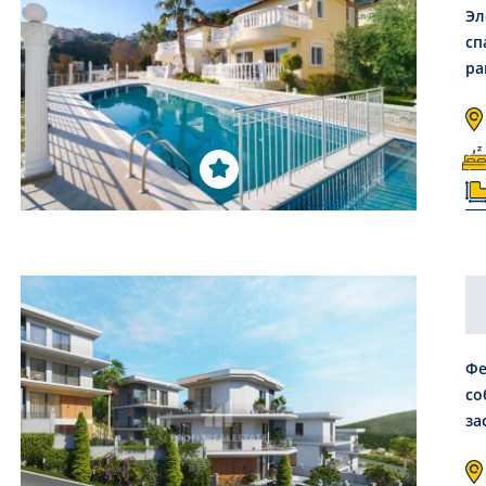
Эл
сп
ра
Фе
со
за