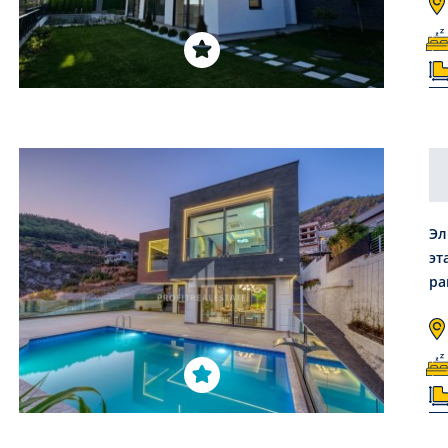
Эл
эт
ра