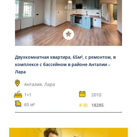
Двухкомнатная квартира, 65м², с ремонтом, в
комплексе с бассейном в районе Анталии –
Лара
Анталия,
Лара
1+1
2010
65 м²
# ID
18285