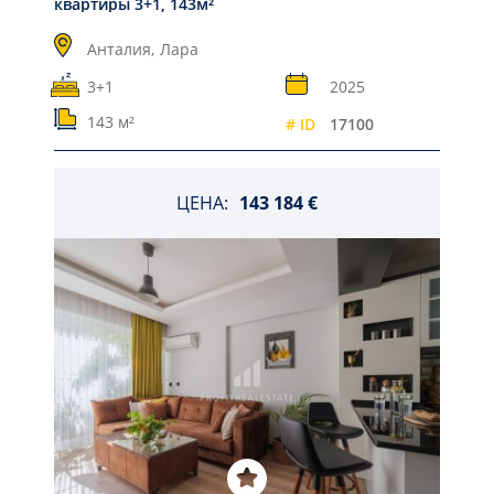
квартиры 3+1, 143м²
Анталия,
Лара
3+1
2025
143 м²
# ID
17100
ЦЕНА:
143 184 €