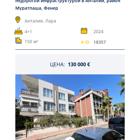
недорогой инфраструктурой в Анталии, район
Муратпаша, Фенер
Анталия,
Лара
4+1
2024
150 м²
# ID
18357
ЦЕНА:
130 000 €