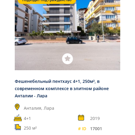
Фешенебельный пентхаус 4+1, 250м², в
современном комплексе в элитном районе
Анталии - Лара
Анталия,
Лара
4+1
2019
250 м²
# ID
17001