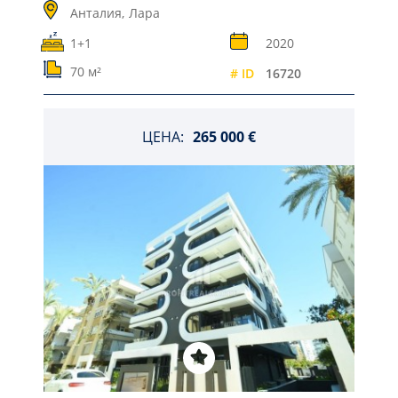
Анталия,
Лара
1+1
2020
70 м²
# ID
16720
ЦЕНА:
265 000 €