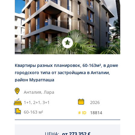
Квартиры разных планировок, 60-163м², в доме
городского типа от застройщика в Анталии,
район Муратпаша
Анталия,
Лара
1+1, 2+1, 3+1
2026
60-163 м²
# ID
18814
ЦЕНА:
от
273 352 €