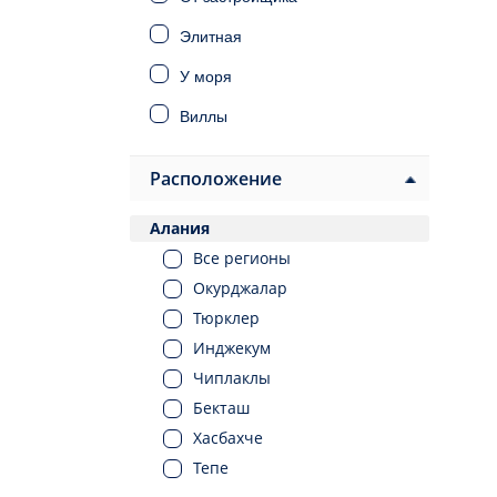
Элитная
У моря
Виллы
Дома
Расположение
Инвестиционная
Алания
Под ВНЖ
Все регионы
Под гражданство
Окурджалар
Тюрклер
Инджекум
Чиплаклы
Бекташ
Хасбахче
Тепе