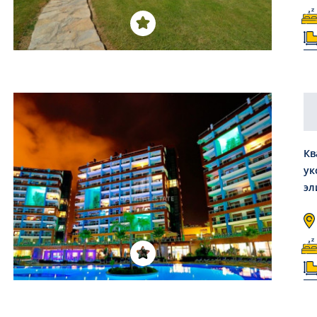
Кв
ук
эл
м2