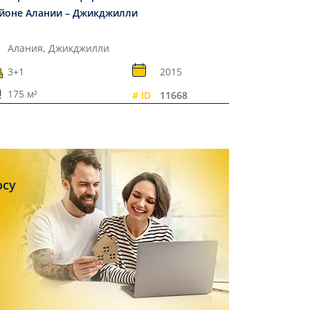
йоне Алании – Джикджилли
Алания,
Джикджилли
3+1
2015
175 м²
# ID
11668
осу