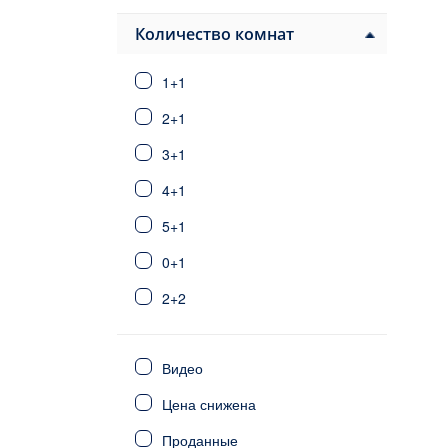
Паяллар
Авсаллар
Количество комнат
Конаклы
1+1
Алания центр
Тосмур
2+1
Оба
3+1
Джикджилли
4+1
Кестель
Махмутлар
5+1
Каргыджак
0+1
Демирташ
2+2
Газипаша
Анталия
3+2
Стамбул
Видео
6+1
Фетхие
Цена снижена
Сиде
4+2
Калкан/Каш
Проданные
5+2