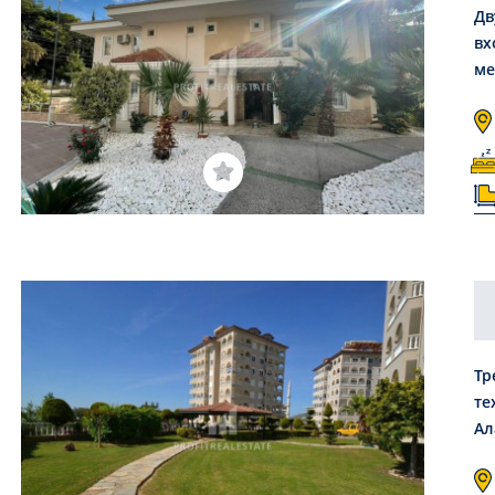
Дв
вх
ме
Тр
те
Ал