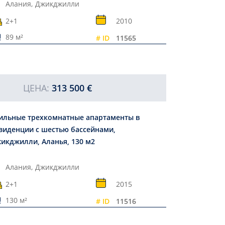
Алания,
Джикджилли
2+1
2010
89 м²
# ID
11565
ЦЕНА:
313 500 €
ильные трехкомнатные апартаменты в
зиденции с шестью бассейнами,
икджилли, Аланья, 130 м2
Алания,
Джикджилли
2+1
2015
130 м²
# ID
11516