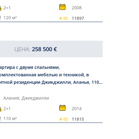
2+1
2008
120 м²
# ID
11897
ЦЕНА:
258 500 €
артира с двумя спальнями,
омплектованная мебелью и техникой, в
итной резиденции Джикджилли, Аланья, 110
Алания,
Джикджилли
2+1
2014
110 м²
# ID
11815