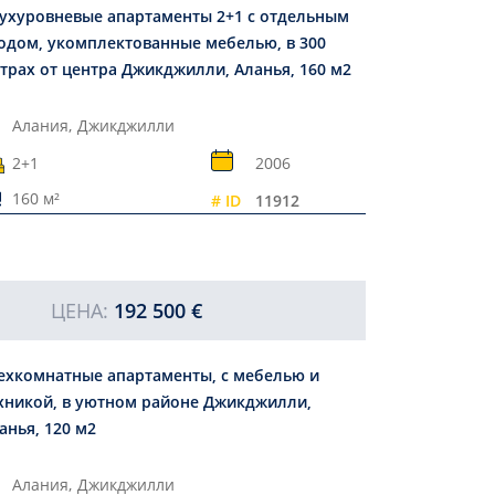
ухуровневые апартаменты 2+1 с отдельным
одом, укомплектованные мебелью, в 300
трах от центра Джикджилли, Аланья, 160 м2
Алания,
Джикджилли
2+1
2006
160 м²
# ID
11912
ЦЕНА:
192 500 €
ехкомнатные апартаменты, с мебелью и
хникой, в уютном районе Джикджилли,
анья, 120 м2
Алания,
Джикджилли