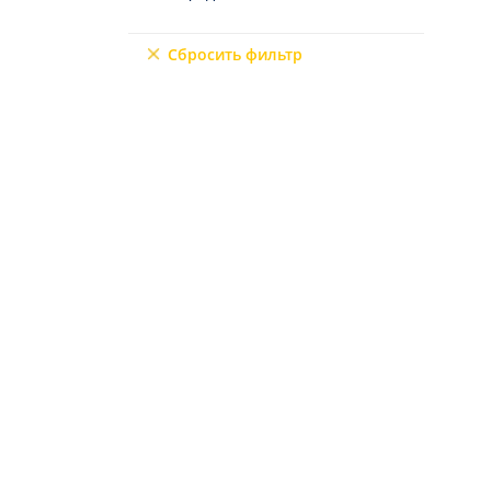
Северный Кипр
9+2
Мерсин
Сбросить фильтр
Мугла
6+3
7+1
10+1
6+2
4+3
5+3
7+2