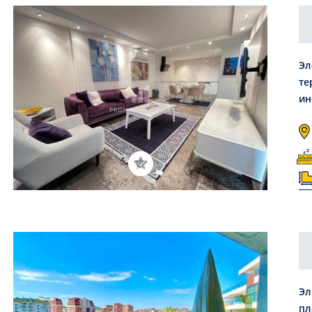
Эл
те
ин
Дж
Эл
пл