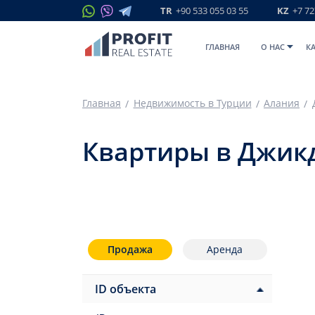
TR
+90 533 055 03 55
KZ
+7 72
ГЛАВНАЯ
O НАС
К
Главная
Недвижимость в Турции
Алания
Квартиры в Джик
Продажа
Аренда
ID объекта