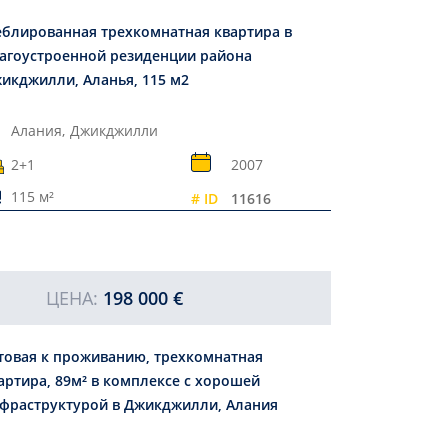
блированная трехкомнатная квартира в
агоустроенной резиденции района
икджилли, Аланья, 115 м2
Алания,
Джикджилли
2+1
2007
115 м²
# ID
11616
ЦЕНА:
198 000 €
товая к проживанию, трехкомнатная
артира, 89м² в комплексе с хорошей
фраструктурой в Джикджилли, Алания