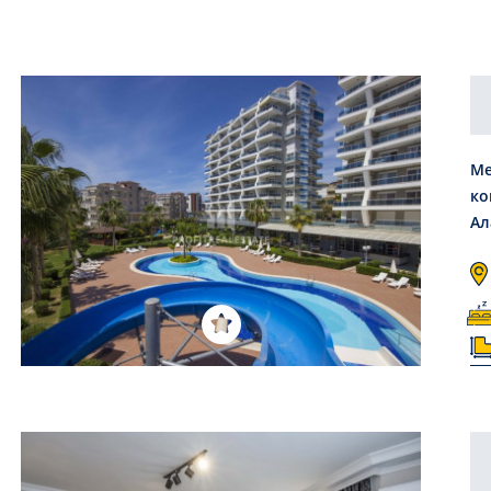
Ме
ко
Ал