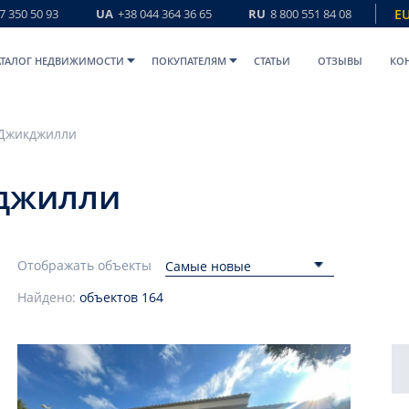
7 350 50 93
UA
+38 044 364 36 65
RU
8 800 551 84 08
E
АТАЛОГ НЕДВИЖИМОСТИ
ПОКУПАТЕЛЯМ
СТАТЬИ
ОТЗЫВЫ
КО
Джикджилли
джилли
Отображать объекты
Самые новые
Найдено:
объектов
164