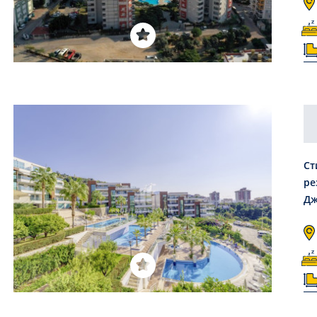
Ст
ре
Дж