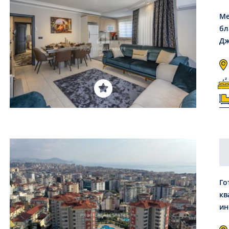
Ме
бл
Дж
Го
кв
ин