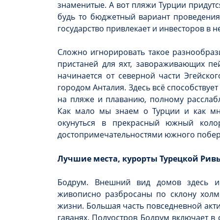
знаменитые. А вот пляжи Турции придутс
будь то бюджетный вариант проведения 
государство привлекает и инвесторов в 
Сложно игнорировать такое разнообрази
пристаней для яхт, завораживающих пей
начинается от северной части Эгейск
городом Анталия. Здесь всё способствуе
на пляже и плаванию, полному расслаб
Как мало мы знаем о Турции и как м
окунуться в прекрасный южный коло
достопримечательностями южного побер
Лучшие места, курорты Турецкой Рив
Бодрум. Внешний вид домов здесь и
живописно разбросаны по склону холм
жизни. Большая часть повседневной акти
гаванях. Полуостров Бодрум включает в