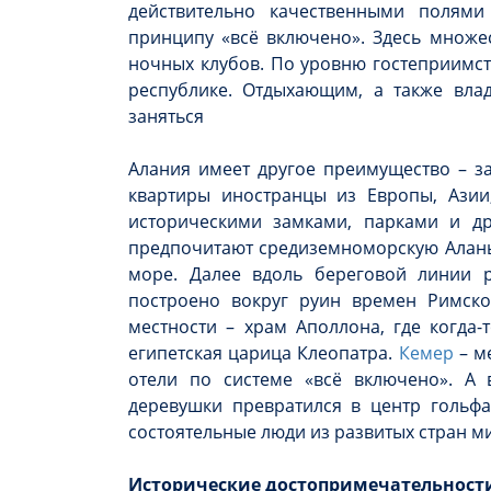
действительно качественными полям
принципу «всё включено». Здесь множес
ночных клубов. По уровню гостеприимст
республике. Отдыхающим, а также влад
заняться
Алания имеет другое преимущество – з
квартиры иностранцы из Европы, Азии
историческими замками, парками и др
предпочитают средиземноморскую Алань
море. Далее вдоль береговой линии р
построено вокруг руин времен Римск
местности – храм Аполлона, где когда
египетская царица Клеопатра.
Кемер
– ме
отели по системе «всё включено». А
деревушки превратился в центр гольфа
состоятельные люди из развитых стран м
Исторические достопримечательност