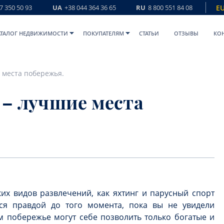
7 350 50 93
UA
+38 044 364 36 65
RU
8 800 551 84 08
E
АТАЛОГ НЕДВИЖИМОСТИ
ПОКУПАТЕЛЯМ
СТАТЬИ
ОТЗЫВЫ
КО
 места побережья.
 – лучшие места
х видов развлечений, как яхтинг и парусный спорт
тся правдой до того момента, пока вы не увидели
м побережье могут себе позволить только богатые и