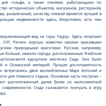
и для гольфа, а также отелями, работающими по
тво исторических объектов, магазинов, ресторанов,
ва, развлечений, качеству пляжей является лучшей в
ельцам недвижимости здесь, безусловно, есть чем
авораживающий вид на горы Таурус. Здесь покупают
, СНГ. Регион хорошо известен своими красивыми
угими природными красотами. Русские, например,
ю больше, нежели города, расположенные Эгейском
асполагается курортное местечко Сиде. Оно было
ой и Османской империй. Лучшая достопамятность
-то встречались двое возлюбленных Марк Антоний и
сто для пляжного отдыха. Основная часть построек –
 вот расположенный далее Белек из малозаметной
 современности. Сюда съезжаются поиграть в игру
ира.
и