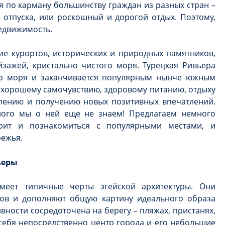
я по карману большинству граждан из разных стран –
отпуска, или роскошный и дорогой отдых. Поэтому,
недвижимость.
е курортов, исторических и природных памятников,
зажей, кристально чистого моря. Турецкая Ривьера
ого моря и заканчивается популярным нынче южным
т хорошему самочувствию, здоровому питанию, отдыху
лению и получению новых позитивных впечатлений.
ного мы о ней еще не знаем! Предлагаем немного
рит и познакомиться с популярными местами, и
ежья.
ьеры
меет типичные черты эгейской архитектуры. Они
ов и дополняют общую картину идеального образа
вности сосредоточена на берегу – пляжах, пристанях,
 себя непосредственно центр города и его небольшие