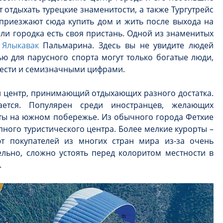
 отдыхать турецкие знаменитости, а также Тургутрейс
приезжают сюда купить дом и жить после выхода на
ли городка есть своя пристань. Одной из знаменитых
я
Ялыкавак
Пальмарина. Здесь вы не увидите людей
ью для парусного спорта могут только богатые люди,
шести и семизначными цифрами.
й центр, принимающий отдыхающих разного достатка.
ается. Популярен среди иностранцев, желающих
ты на южном побережье. Из обычного города Фетхие
пного туристического центра. Более мелкие курорты –
т покупателей из многих стран мира из-за очень
льно, сложно устоять перед колоритом местности в
.