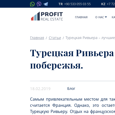
TR
+90 533 055 03 55
KZ
+7 72
ГЛАВНАЯ
O НАС
К
Главная
Статьи
Турецкая Ривьера – лучшие
Турецкая Ривьера
побережья.
18.02.2019
Блог
Самым привлекательным местом для таки
считается Франция. Однако, это остае
Турецкую Ривьеру. Отдых на французско