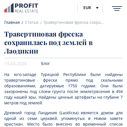
EUR
Главная
Статьи
Травертиновая фреска сохранилась под землей в Лаодикии
Травертиновая фреска
сохранилась под землей в
Лаодикии
19.03.2020
Блог
На юго-западе Турецкой Республики были найдены
травертиновые фрески прямо под скальными
образованиями, датируемые 1750 годами. Они были
захоронены под слоем грунта после землетрясения в 494
году нашей эры. Найдены ценные артефакты на глубине 7
метров под землей.
Древний город Лаодикия (Laodicea) является домом для
одной из семи церквей, упомянутых в Новом завете
христиан. Место было внесено во временный список