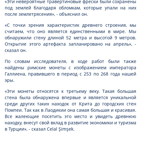
«Эти невероятные травертиновые фрески были сохранены
под землей благодаря обломкам, которые упали на них
после землетрясения», - объяснил он.
«С точки зрения характеристик древнего строения, мы
считаем, что оно является единственными в мире. Мы
обнаружили стену длиной 52 метра и высотой 9 метров.
Открытие этого артефакта запланировано на апрель», -
сказал он.
По словам исследователя, в ходе работ были также
найдены римские монеты с изображением императора
Галлиена, правившего в период с 253 по 268 года нашей
эры.
«Эти монеты относятся к третьему веку. Такая большая
стена была обнаружена впервые и является уникальной
среди других таких находок от Крита до городских стен
Помпеи. Так как в Лаодикии она самая большая и красивая.
Все жалеющие посетить это место и увидеть древнюю
находку, внесут свой вклад в развитие экономики и туризма
в Турции», - сказал Celal Şimşek.