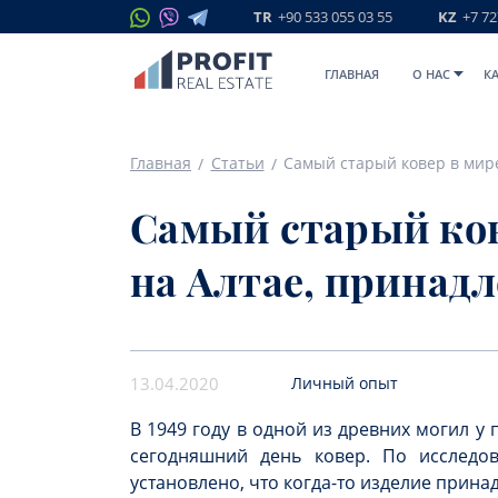
TR
+90 533 055 03 55
KZ
+7 72
ГЛАВНАЯ
O НАС
К
Главная
Статьи
Самый старый ков
на Алтае, принад
13.04.2020
Личный опыт
В 1949 году в одной из древних могил у
сегодняшний день ковер. По исслед
установлено, что когда-то изделие прин