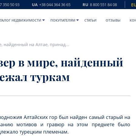
7 350 50 93
UA
+38 044 364 36 65
RU
8 800 551 84 08
E
АТАЛОГ НЕДВИЖИМОСТИ
ПОКУПАТЕЛЯМ
СТАТЬИ
ОТЗЫВЫ
КО
Самый старый ковер в мире, найденный на Алтае, принадлежал туркам
ер в мире, найденный
лежал туркам
 подножия Алтайских гор был найден самый старый на
ованию мотивов и гравюр на этом предмете было
адлежало турецким племенам.