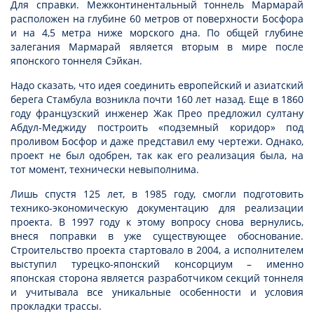
Для справки. Межконтинентальный тоннель Мармарай
расположен на глубине 60 метров от поверхности Босфора
и на 4,5 метра ниже морского дна. По общей глубине
залегания Мармарай является вторым в мире после
японского тоннеля Сэйкан.
Надо сказать, что идея соединить европейский и азиатский
берега Стамбула возникла почти 160 лет назад. Еще в 1860
году французский инженер Жак Прео предложил султану
Абдул-Меджиду построить «подземный коридор» под
проливом Босфор и даже представил ему чертежи. Однако,
проект не был одобрен, так как его реализация была, на
тот момент, технически невыполнима.
Лишь спустя 125 лет, в 1985 году, смогли подготовить
технико-экономическую документацию для реализации
проекта. В 1997 году к этому вопросу снова вернулись,
внеся поправки в уже существующее обоснование.
Строительство проекта стартовало в 2004, а исполнителем
выступил турецко-японский консорциум – именно
японская сторона является разработчиком секций тоннеля
и учитывала все уникальные особенности и условия
прокладки трассы.