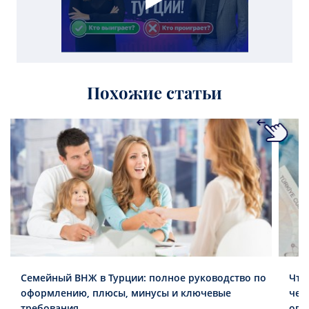
Похожие статьи
Семейный ВНЖ в Турции: полное руководство по
Что
оформлению, плюсы, минусы и ключевые
чег
требования
опл