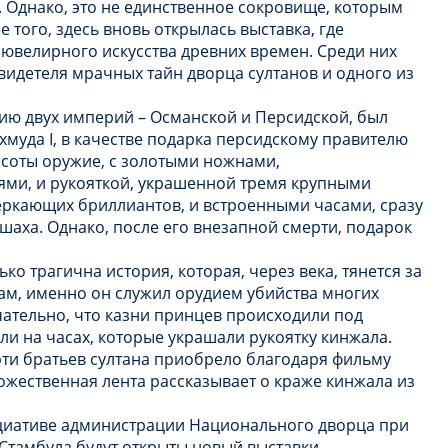
 Однако, это не единственное сокровище, которым
 того, здесь вновь открылась выставка, где
ювелирного искусства древних времен. Среди них
видетеля мрачных тайн дворца султанов и одного из
ию двух империй – Османской и Персидской, был
ахмуда I, в качестве подарка персидскому правителю
асоты оружие, с золотыми ножнами,
ми, и рукояткой, украшенной тремя крупными
еркающих бриллиантов, и встроенными часами, сразу
аха. Однако, после его внезапной смерти, подарок
о трагична история, которая, через века, тянется за
м, именно он служил орудием убийства многих
чательно, что казни принцев происходили под
ли на часах, которые украшали рукоятку кинжала.
рти братьев султана приобрело благодаря фильму
ожественная лента рассказывает о краже кинжала из
ициативе администрации Национального дворца при
 Стамбула будут открыты новый выставки