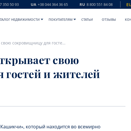
7 350 50 93
UA
+38 044 364 36 65
RU
8 800 551 84 08
E
АТАЛОГ НЕДВИЖИМОСТИ
ПОКУПАТЕЛЯМ
СТАТЬИ
ОТЗЫВЫ
КО
Дворец Топкапы открывает свою сокровищницу для гостей и жителей Стамбула
открывает свою
 гостей и жителей
«Кашикчи», который находится во всемирно