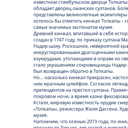
известном стамбульском дворце Топкапы.
обладает дворец оманских султанов. Более
представлены великолепные экземпляры 
хотелось бы отметить кинжал Топкапы – с
самых значимых экспонатов музея.
Древний кинжал, впитавший в себя истор
создан в 1747 году, по приказу султана М
Надир-шаху. Роскошное, невероятной кр
инкрустированными драгоценными камня
изумрудами, утопающими в оправе из св
стало украшением сокровищницы Надир-ш
был возвращен обратно в Топкапы.
Но… насколько кинжал прекрасен, настольк
ним мрачным шлейфом. Согласно легенда
претендентов на престол султана. Приме
покровом ночи, а время казни фиксирова
Кстати, мировую известность орудие сме
«Топкапы», режиссера Жюля Дассена. Худ
музея.
Напомним, что осенью 2019 года, по ин
президенте Турции, для гостей и жителей