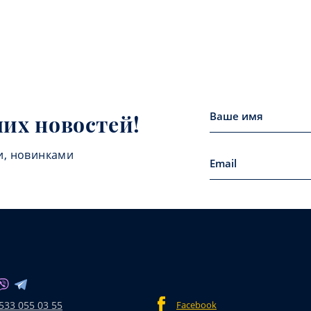
них новостей!
и, новинками
533 055 03 55
Facebook