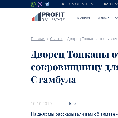
TR
+90 533 055 03 55
KZ
+7 72
ГЛАВНАЯ
O НАС
К
Главная
Статьи
Дворец Топкапы 
сокровищницу для
Стамбула
10.10.2019
Блог
На днях мы рассказывали вам об алмазе 