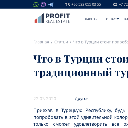
TR
+90 533 055 03 55
KZ
+7 72
ГЛАВНАЯ
O НАС
К
Главная
Статьи
Что в Турции сто
традиционный ту
22.03.2020
Другое
Приехав в Турецкую Республику, будь
попробовать в этой удивительной колори
только сможет удовлетворить все о