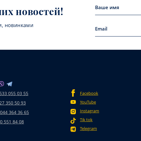
них новостей!
и, новинками
533 055 03 55
Facebook
YouTube
27 350 50 93
Instagram
 044 364 36 65
Tik tok
0 551 84 08
Telegram