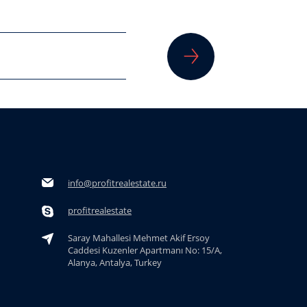
info@profitrealestate.ru
profitrealestate
Saray Mahallesi Mehmet Akif Ersoy
Caddesi Kuzenler Apartmanı No: 15/A,
Alanya, Antalya, Turkey