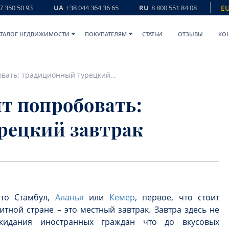
7 350 50 93
UA
+38 044 364 36 65
RU
8 800 551 84 08
E
АТАЛОГ НЕДВИЖИМОСТИ
ПОКУПАТЕЛЯМ
СТАТЬИ
ОТЗЫВЫ
КО
Что в Турции стоит попробовать: традиционный турецкий завтрак
ит попробовать:
рецкий завтрак
 то Стамбул,
Аланья
или
Кемер
, первое, что стоит
тной стране – это местный завтрак. Завтра здесь не
жидания иностранных граждан что до вкусовых