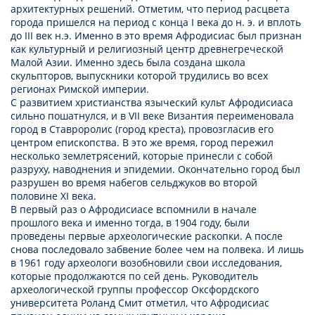
архитектурных решений. Отметим, что период расцвета
города пришелся на период с конца I века до н. э. и вплоть
до III век н.э. Именно в это время Афродисиас был признан
как культурный и религиозный центр древнегреческой
Малой Азии. Именно здесь была создана школа
скульпторов, выпускники которой трудились во всех
регионах Римской империи.
С развитием христианства языческий культ Афродисиаса
сильно пошатнулся, и в VII веке Византия переименовала
город в Ставроролис (город креста), провозгласив его
центром епископства. В это же время, город пережил
несколько землетрясений, которые принесли с собой
разруху, наводнения и эпидемии. Окончательно город был
разрушен во время набегов сельджуков во второй
половине XI века.
В первый раз о Афродисиасе вспомнили в начале
прошлого века и именно тогда, в 1904 году, были
проведены первые археологические раскопки. А после
снова последовало забвение более чем на полвека. И лишь
в 1961 году археологи возобновили свои исследования,
которые продолжаются по сей день. Руководитель
археологической группы профессор Оксфордского
университета Роланд Смит отметил, что Афродисиас