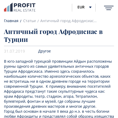
EUR
Главная
Статьи
Античный город Афродисиас в Турции
Античный город Афродисиас в
Турции
31.07.2019
Другое
В юго-западной турецкой провинции Айдын расположены
руины одного из самых удивительных античных городов
Турции Афродисиаса. Именно здесь сохранилось
наибольшее количество археологических объектов, каких
не встретишь ни в одном древнем городе на территории
современной Турции. К примеру, вниманию посетителей
Афродиаса предстанут такие скульптурные чудеса как:
храм Афродиты, театр, стадион, агора, Тетрапилон,
булевтерий, фонтан и музей, где собраны лучшие
произведения древних мастеров и многое другое.
Город был основан в начале II века до н.э. в честь богини
любви Афроидиты и представлял собой образец изящества