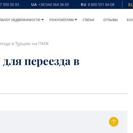
7 350 50 93
UA
+38 044 364 36 65
RU
8 800 551 84 08
E
АТАЛОГ НЕДВИЖИМОСТИ
ПОКУПАТЕЛЯМ
СТАТЬИ
ОТЗЫВЫ
КО
реезда в Турцию на ПМЖ
 для переезда в