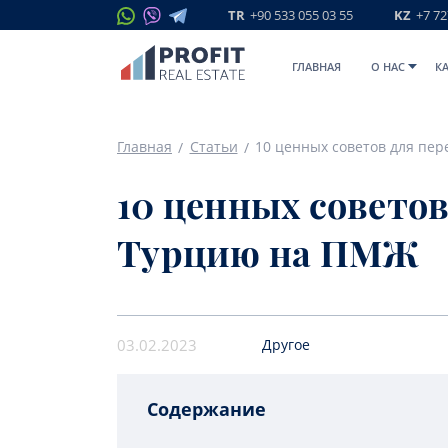
TR
+90 533 055 03 55
KZ
+7 72
ГЛАВНАЯ
O НАС
К
Главная
Статьи
10 ценных советов для пе
10 ценных советов
Турцию на ПМЖ
03.02.2023
Другое
Содержание