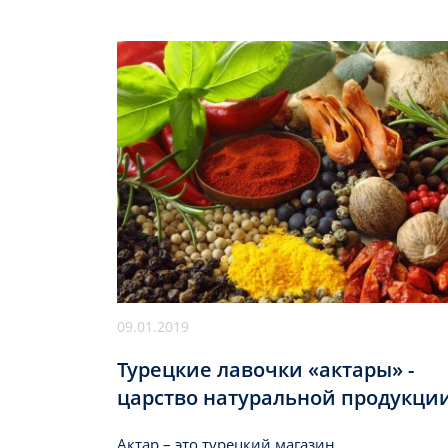
09.01.2019
Турецкие лавочки «актары» -
царство натуральной продукции
Актар – это турецкий магазин,