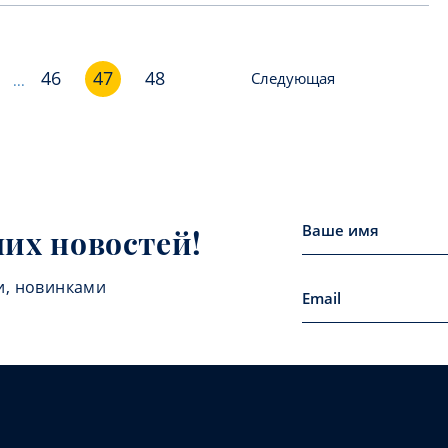
46
47
48
Следующая
...
них новостей!
и, новинками