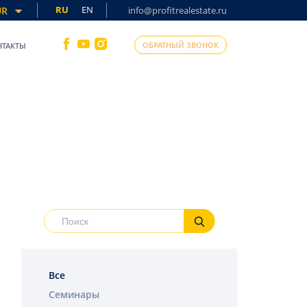
RU
EN
UR
info@profitrealestate.ru
ОБРАТНЫЙ ЗВОНОК
НТАКТЫ
Все
Семинары