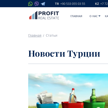
TR
+90 533 055 03 55
KZ
+7 72
ГЛАВНАЯ
O НАС
К
Главная
Статьи
Новости Турции