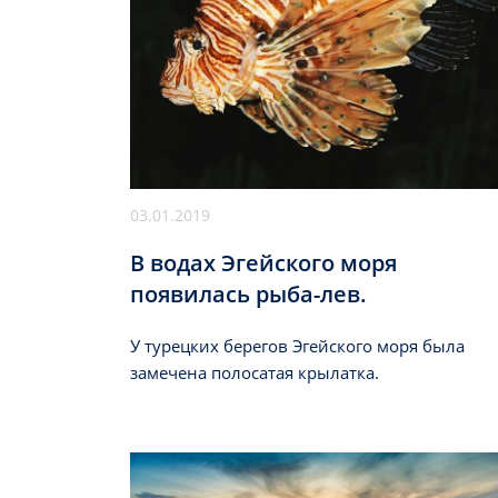
03.01.2019
В водах Эгейского моря
появилась рыба-лев.
У турецких берегов Эгейского моря была
замечена полосатая крылатка.