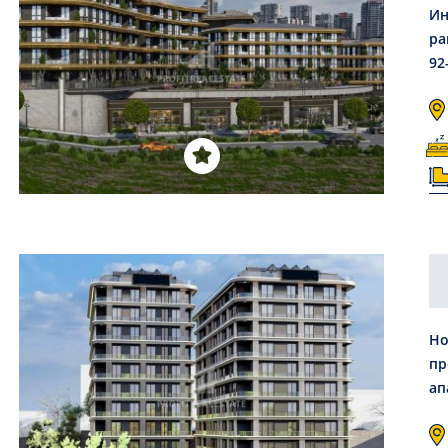
Ин
ра
92
Но
пр
ап
ин