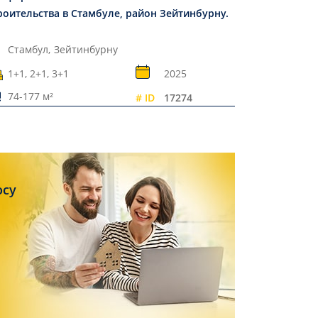
роительства в Стамбуле, район Зейтинбурну.
Стамбул,
Зейтинбурну
1+1, 2+1, 3+1
2025
74-177 м²
# ID
17274
осу