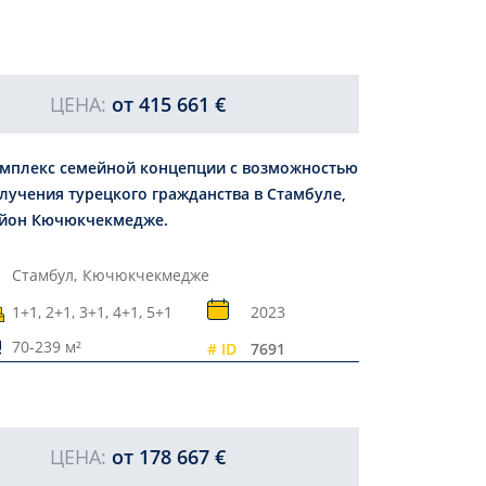
ЦЕНА:
от
415 661 €
мплекс семейной концепции с возможностью
лучения турецкого гражданства в Стамбуле,
йон Кючюкчекмедже.
Стамбул,
Кючюкчекмедже
1+1, 2+1, 3+1, 4+1, 5+1
2023
70-239 м²
# ID
7691
ЦЕНА:
от
178 667 €