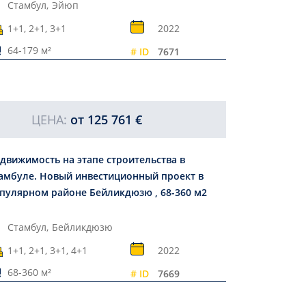
Стамбул,
Эйюп
1+1, 2+1, 3+1
2022
64-179 м²
# ID
7671
ЦЕНА:
от
125 761 €
движимость на этапе строительства в
амбуле. Новый инвестиционный проект в
пулярном районе Бейликдюзю , 68-360 м2
Стамбул,
Бейликдюзю
1+1, 2+1, 3+1, 4+1
2022
68-360 м²
# ID
7669