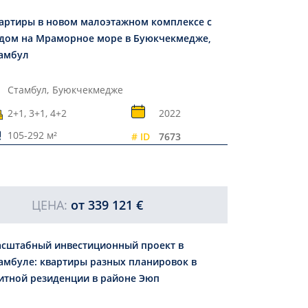
артиры в новом малоэтажном комплексе с
дом на Мраморное море в Буюкчекмедже,
амбул
Стамбул,
Буюкчекмедже
2+1, 3+1, 4+2
2022
105-292 м²
# ID
7673
ЦЕНА:
от
339 121 €
сштабный инвестиционный проект в
амбуле: квартиры разных планировок в
итной резиденции в районе Эюп