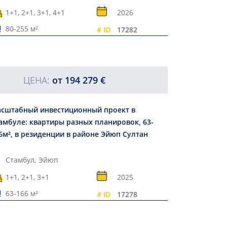
1+1, 2+1, 3+1, 4+1
2026
80-255 м²
# ID
17282
ЦЕНА:
от
194 279 €
сштабный инвестиционный проект в
амбуле: квартиры разных планировок, 63-
6м², в резиденции в районе Эйюп Султан
Стамбул,
Эйюп
1+1, 2+1, 3+1
2025
63-166 м²
# ID
17278