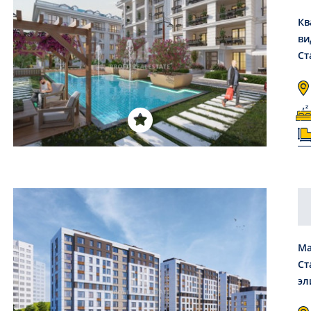
Кв
ви
Ст
Ма
Ст
эл