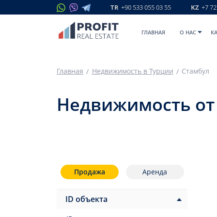
TR
+90 533 055 03 55
KZ
+7 72
ГЛАВНАЯ
O НАС
К
Главная
Недвижимость в Турции
Стамбул
Недвижимость от
Продажа
Аренда
ID объекта