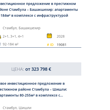
вестиционное предложение в престижном
йоне Стамбула – Башакшехир: апартаменты
-184м² в комплексе с инфраструктурой
Стамбул,
Башакшехир
2+1, 3+1, 4+1
2028
92-184 м²
# ID
19081
ЦЕНА:
от
323 798 €
вое инвестиционное предложение в
естижном районе Стамбула – Шишли:
артаменты 80-255м² в комплексе с
фраструктурой
Стамбул,
Шишли