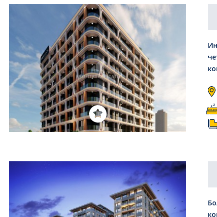
Ин
че
ко
Га
Бо
ко