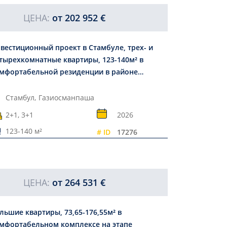
ЦЕНА:
от
202 952 €
вестиционный проект в Стамбуле, трех- и
тырехкомнатные квартиры, 123-140м² в
мфортабельной резиденции в районе
зиосманпаша.
Стамбул,
Газиосманпаша
2+1, 3+1
2026
123-140 м²
# ID
17276
ЦЕНА:
от
264 531 €
льшие квартиры, 73,65-176,55м² в
мфортабельном комплексе на этапе