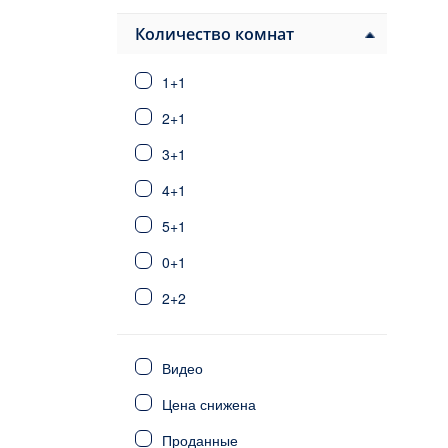
Бейоглу
Буюкчекмедже
Количество комнат
Эсеньюрт
1+1
Фатих
Каитхане
2+1
Картал
3+1
Сарыер
4+1
Шишли
Умрание
5+1
Ускюдар
0+1
Эйюп
2+2
Зейтинбурну
Газиосманпаша
3+2
Кючюкчекмедже
Видео
6+1
Фетхие
Цена снижена
Сиде
4+2
Калкан/Каш
Проданные
5+2