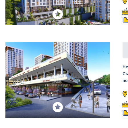
Не
Ст
по