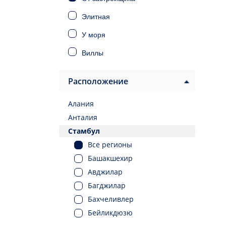
Элитная
У моря
Виллы
Дома
Расположение
Инвестиционная
Алания
Под ВНЖ
Анталия
Под гражданство
Стамбул
Все регионы
Башакшехир
Авджилар
Багджилар
Бахчеливлер
Бейликдюзю