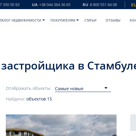
7 350 50 93
UA
+38 044 364 36 65
RU
8 800 551 84 08
E
АТАЛОГ НЕДВИЖИМОСТИ
ПОКУПАТЕЛЯМ
СТАТЬИ
ОТЗЫВЫ
КО
 застройщика в Стамбул
Отображать объекты
Самые новые
Найдено:
объектов
15