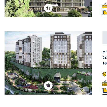
Ма
Ст
16