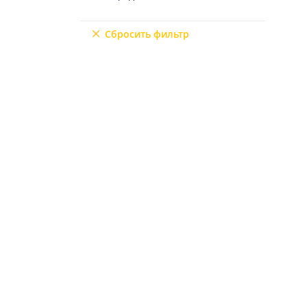
Северный Кипр
9+2
Мерсин
Сбросить фильтр
Мугла
6+3
7+1
10+1
6+2
4+3
5+3
7+2