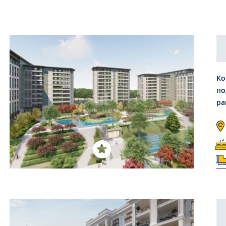
Ко
по
ра