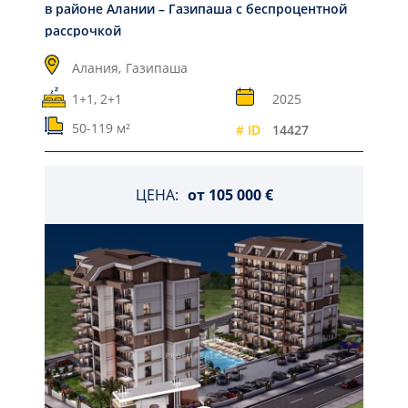
в районе Алании – Газипаша с беспроцентной
рассрочкой
Алания,
Газипаша
1+1, 2+1
2025
50-119 м²
# ID
14427
ЦЕНА:
от
105 000 €