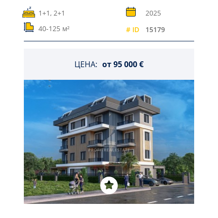
1+1, 2+1
2025
40-125 м²
# ID
15179
ЦЕНА:
от
95 000 €