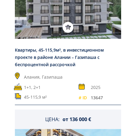
Квартиры, 45-115,9м², в инвестиционном
проекте в районе Алании – Газипаша с
беспроцентной рассрочкой
Алания,
Газипаша
1+1, 2+1
2025
45-115,9 м²
# ID
13647
ЦЕНА:
от
136 000 €