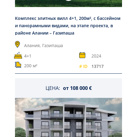
Комплекс элитных вилл 4+1, 200м², с бассейном
и панорамными видами, на этапе проекта, в
районе Алании – Газипаша
Алания,
Газипаша
4+1
2024
200 м²
# ID
13717
ЦЕНА:
от
108 000 €