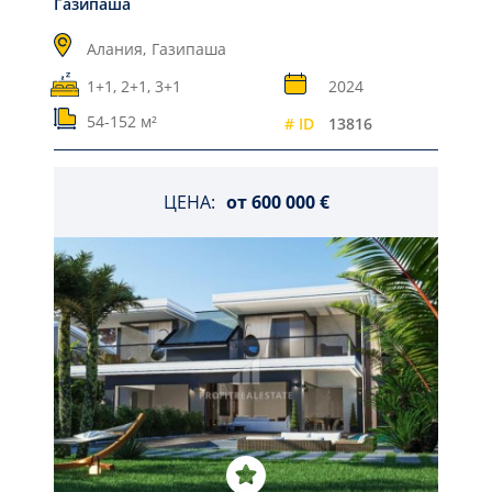
Газипаша
Алания,
Газипаша
1+1, 2+1, 3+1
2024
54-152 м²
# ID
13816
ЦЕНА:
от
600 000 €