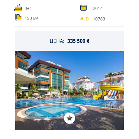
3+1
2014
150 м²
# ID
10783
ЦЕНА:
335 500 €